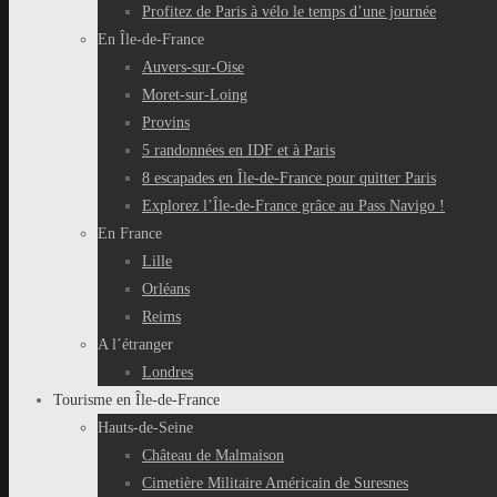
Profitez de Paris à vélo le temps d’une journée
En Île-de-France
Auvers-sur-Oise
Moret-sur-Loing
Provins
5 randonnées en IDF et à Paris
8 escapades en Île-de-France pour quitter Paris
Explorez l’Île-de-France grâce au Pass Navigo !
En France
Lille
Orléans
Reims
A l’étranger
Londres
Tourisme en Île-de-France
Hauts-de-Seine
Château de Malmaison
Cimetière Militaire Américain de Suresnes