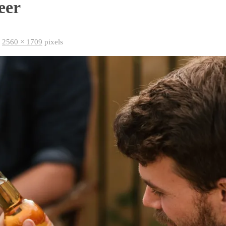
eer
e
2560 × 1709
pixels