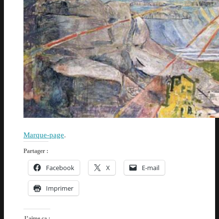
Marque-page
.
Partager :
Facebook
X
E-mail
Imprimer
J’aime ça :