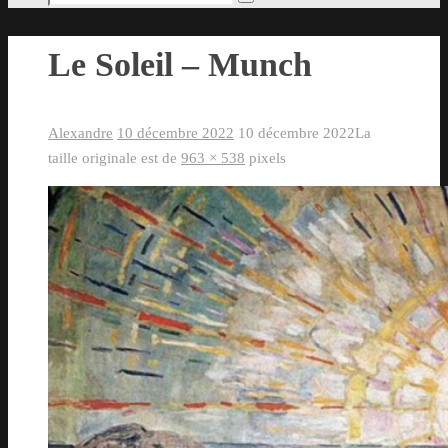
Rechercher
pour
:
Le Soleil – Munch
Alexandre
10 décembre 2022
10 décembre 2022
La
taille originale est de
963 × 538
pixels