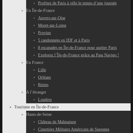
Profitez de Paris à vélo le temps d’une journée
En Île-de-France
Auvers-sur-Oise
Moret-sur-Loing
Provins
5 randonnées en IDF et à Paris
8 escapades en Île-de-France pour quitter Paris
Explorez l’Île-de-France grâce au Pass Navigo !
En France
Lille
Orléans
Reims
A l’étranger
Londres
Tourisme en Île-de-France
Hauts-de-Seine
Château de Malmaison
Cimetière Militaire Américain de Suresnes