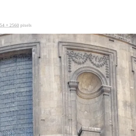
54 × 2560
pixels