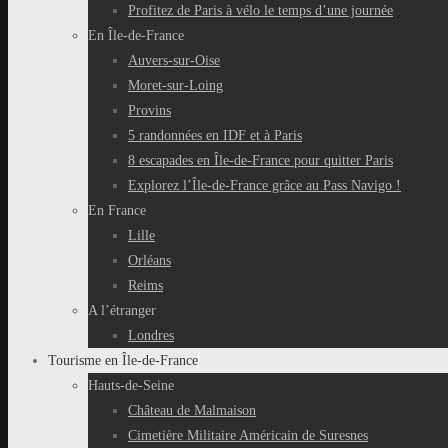
Profitez de Paris à vélo le temps d’une journée
En Île-de-France
Auvers-sur-Oise
Moret-sur-Loing
Provins
5 randonnées en IDF et à Paris
8 escapades en Île-de-France pour quitter Paris
Explorez l’Île-de-France grâce au Pass Navigo !
En France
Lille
Orléans
Reims
A l’étranger
Londres
Tourisme en Île-de-France
Hauts-de-Seine
Château de Malmaison
Cimetière Militaire Américain de Suresnes