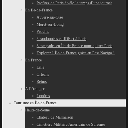
Profitez de Paris à vélo le temps d’une journée
En Île-de-France
Auvers-sur-Oise
Moret-sur-Loing
Provins
5 randonnées en IDF et à Paris
8 escapades en Île-de-France pour quitter Paris
Explorez l’Île-de-France grâce au Pass Navigo !
En France
Lille
Orléans
Reims
A l’étranger
Londres
Tourisme en Île-de-France
Hauts-de-Seine
Château de Malmaison
Cimetière Militaire Américain de Suresnes