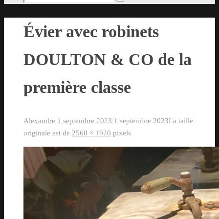
Rechercher
pour
:
Évier avec robinets
DOULTON & CO de la
première classe
Alexandre
1 septembre 2023
1 septembre 2023
La taille
originale est de
2560 × 1920
pixels