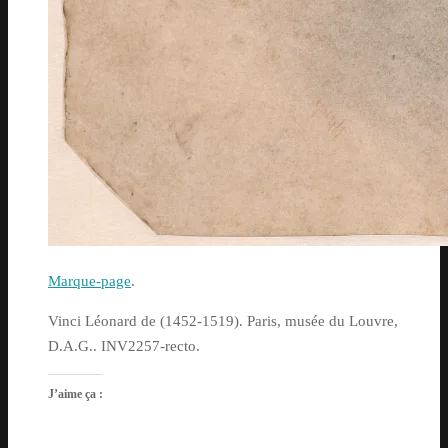
Marque-page
.
Vinci Léonard de (1452-1519). Paris, musée du Louvre,
D.A.G.. INV2257-recto.
J’aime ça :