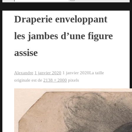
Rechercher
pour
:
Draperie enveloppant
les jambes d’une figure
assise
Alexandre
1 janvier 2020
1 janvier 2020
La taille
originale est de
2138 × 2000
pixels