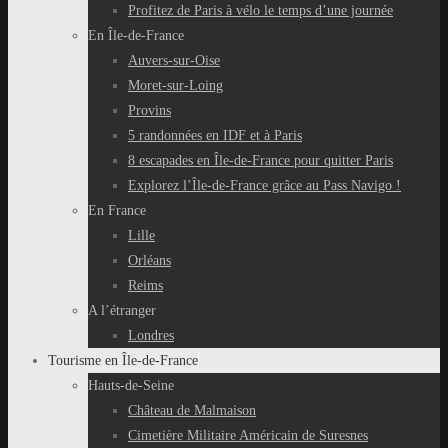
Profitez de Paris à vélo le temps d’une journée
En Île-de-France
Auvers-sur-Oise
Moret-sur-Loing
Provins
5 randonnées en IDF et à Paris
8 escapades en Île-de-France pour quitter Paris
Explorez l’Île-de-France grâce au Pass Navigo !
En France
Lille
Orléans
Reims
A l’étranger
Londres
Tourisme en Île-de-France
Hauts-de-Seine
Château de Malmaison
Cimetière Militaire Américain de Suresnes