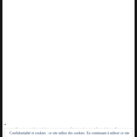
Ce site utilise Akismet pour réduire les indésirables.
En
Confidentialité et cookies : ce site utilise des cookies. En continuant à utiliser ce site
savoir plus sur la façon dont les données de vos