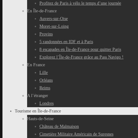
Profitez de Paris à vélo le temps d’une journée
En Île-de-France
Auvers-sur-Oise
Moret-sur-Loing
Provins
5 randonnées en IDF et à Paris
8 escapades en Île-de-France pour quitter Paris
Explorez l’Île-de-France grâce au Pass Navigo !
En France
Lille
Orléans
Reims
A l’étranger
Londres
Tourisme en Île-de-France
Hauts-de-Seine
Château de Malmaison
Cimetière Militaire Américain de Suresnes