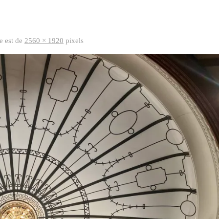
le est de
2560 × 1920
pixels