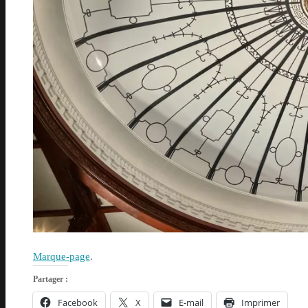
Marque-page
.
Partager :
Facebook
X
E-mail
Imprimer