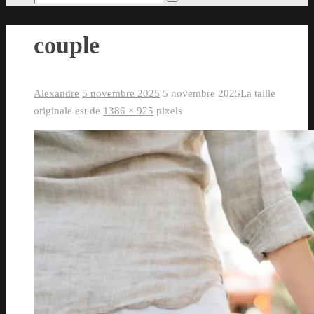
Rechercher
pour
:
couple
Alexandre
5 novembre 2025
5 novembre 2025
La taille
originale est de
1386 × 925
pixels