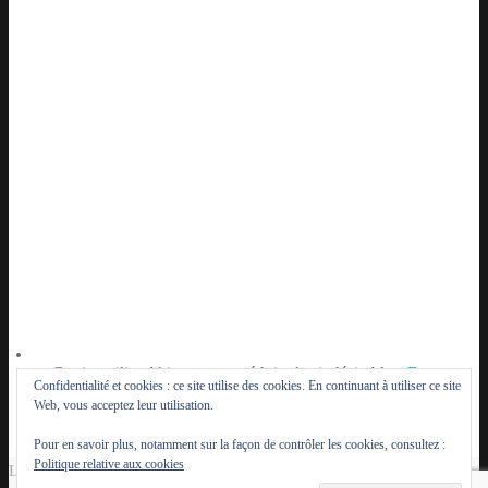
Ce site utilise Akismet pour réduire les indésirables.
En
Confidentialité et cookies : ce site utilise des cookies. En continuant à utiliser ce site
savoir plus sur la façon dont les données de vos
Web, vous acceptez leur utilisation.
commentaires sont traitées
.
Pour en savoir plus, notamment sur la façon de contrôler les cookies, consultez :
Politique relative aux cookies
Le Lutèce du Parisien - 2014 - 2026