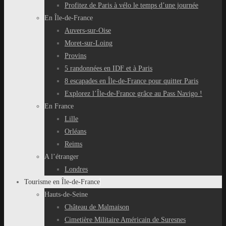
Profitez de Paris à vélo le temps d’une journée
En Île-de-France
Auvers-sur-Oise
Moret-sur-Loing
Provins
5 randonnées en IDF et à Paris
8 escapades en Île-de-France pour quitter Paris
Explorez l’Île-de-France grâce au Pass Navigo !
En France
Lille
Orléans
Reims
A l’étranger
Londres
Tourisme en Île-de-France
Hauts-de-Seine
Château de Malmaison
Cimetière Militaire Américain de Suresnes