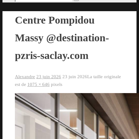
Rechercher
pour
:
Centre Pompidou
Massy @destination-
pzris-saclay.com
Alexandre
23 juin 2026
23 juin 2026
La taille originale
est de
1075 × 646
pixels