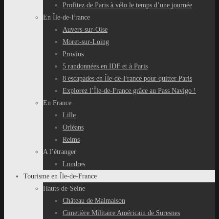
Profitez de Paris à vélo le temps d’une journée
En Île-de-France
Auvers-sur-Oise
Moret-sur-Loing
Provins
5 randonnées en IDF et à Paris
8 escapades en Île-de-France pour quitter Paris
Explorez l’Île-de-France grâce au Pass Navigo !
En France
Lille
Orléans
Reims
A l’étranger
Londres
Tourisme en Île-de-France
Hauts-de-Seine
Château de Malmaison
Cimetière Militaire Américain de Suresnes