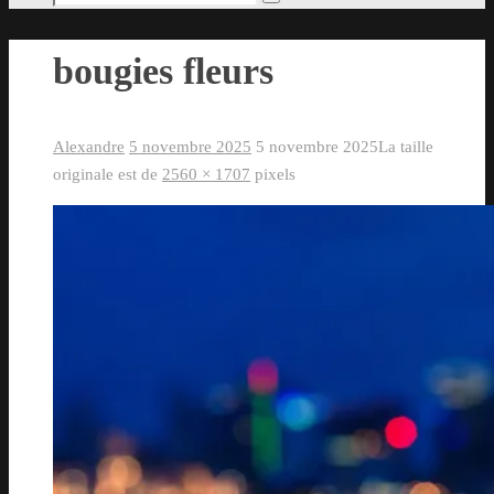
Rechercher
pour
:
bougies fleurs
Alexandre
5 novembre 2025
5 novembre 2025
La taille
originale est de
2560 × 1707
pixels