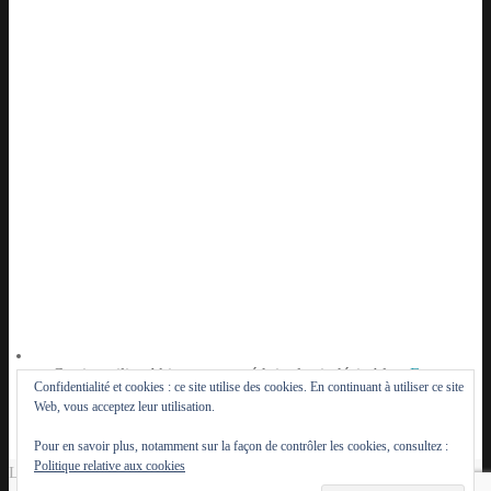
Ce site utilise Akismet pour réduire les indésirables.
En
Confidentialité et cookies : ce site utilise des cookies. En continuant à utiliser ce site
savoir plus sur la façon dont les données de vos
Web, vous acceptez leur utilisation.
commentaires sont traitées
.
Pour en savoir plus, notamment sur la façon de contrôler les cookies, consultez :
Politique relative aux cookies
Le Lutèce du Parisien - 2014 - 2026