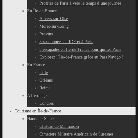
Profitez de Paris à vélo le temps d’une journée
En Île-de-France
Auvers-sur-Oise
Moret-sur-Loing
Provins
5 randonnées en IDF et à Paris
8 escapades en Île-de-France pour quitter Paris
Explorez l’Île-de-France grâce au Pass Navigo !
En France
Lille
Orléans
Reims
A l’étranger
Londres
Tourisme en Île-de-France
Hauts-de-Seine
Château de Malmaison
Cimetière Militaire Américain de Suresnes