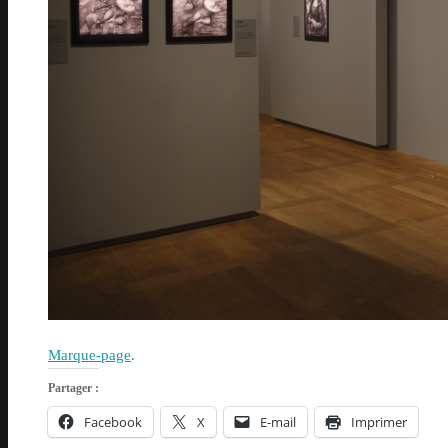
Marque-page
.
Partager :
Facebook
X
E-mail
Imprimer