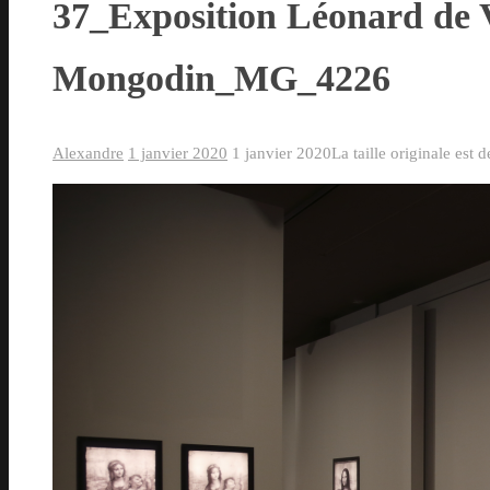
37_Exposition Léonard de 
Mongodin_MG_4226
Alexandre
1 janvier 2020
1 janvier 2020
La taille originale est 