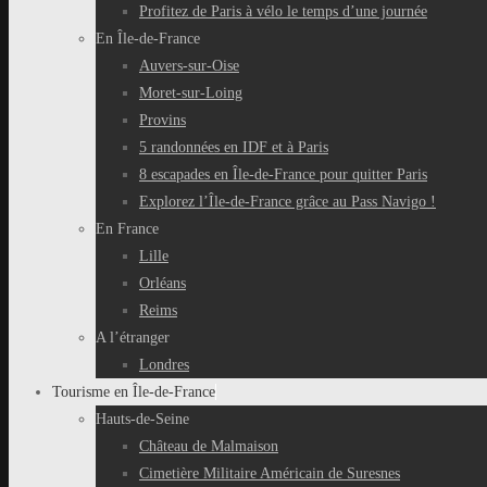
Profitez de Paris à vélo le temps d’une journée
En Île-de-France
Auvers-sur-Oise
Moret-sur-Loing
Provins
5 randonnées en IDF et à Paris
8 escapades en Île-de-France pour quitter Paris
Explorez l’Île-de-France grâce au Pass Navigo !
En France
Lille
Orléans
Reims
A l’étranger
Londres
Tourisme en Île-de-France
Hauts-de-Seine
Château de Malmaison
Cimetière Militaire Américain de Suresnes