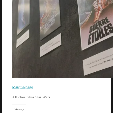
Marque-page
.
Affiches films Star Wars
J’aime ça :