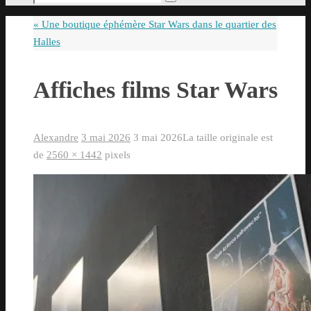
Rechercher
pour
«
Une boutique éphémère Star Wars dans le quartier des
:
Halles
Affiches films Star Wars
Alexandre
3 mai 2026
3 mai 2026
La taille originale est
de
2560 × 1442
pixels