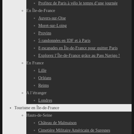
Profitez de Paris à vélo le temps d’une journée
En Île-de-France
Auvers-sur-Oise
Moret-sur-Loing
Provins
5 randonnées en IDF et à Paris
8 escapades en Île-de-France pour quitter Paris
Explorez l’Île-de-France grâce au Pass Navigo !
En France
Lille
Orléans
Reims
A l’étranger
Londres
Tourisme en Île-de-France
Hauts-de-Seine
Château de Malmaison
Cimetière Militaire Américain de Suresnes