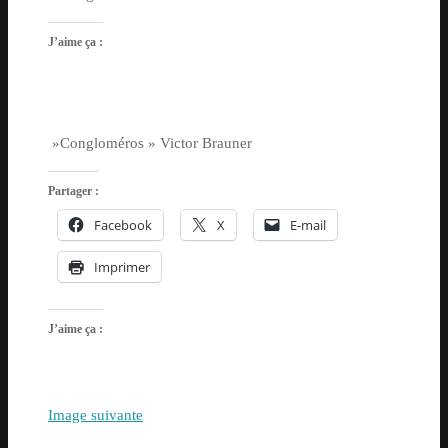
J’aime ça :
»Congloméros » Victor Brauner
Partager :
Facebook
X
E-mail
Imprimer
J’aime ça :
Image suivante