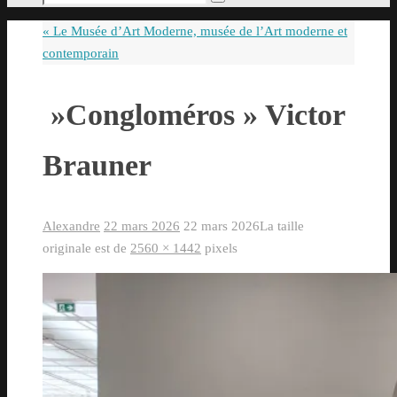
Rechercher
pour
«
Le Musée d’Art Moderne, musée de l’Art moderne et
:
contemporain
»Congloméros » Victor
Brauner
Alexandre
22 mars 2026
22 mars 2026
La taille
originale est de
2560 × 1442
pixels