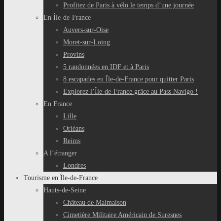
Profitez de Paris à vélo le temps d’une journée
En Île-de-France
Auvers-sur-Oise
Moret-sur-Loing
Provins
5 randonnées en IDF et à Paris
8 escapades en Île-de-France pour quitter Paris
Explorez l’Île-de-France grâce au Pass Navigo !
En France
Lille
Orléans
Reims
A l’étranger
Londres
Tourisme en Île-de-France
Hauts-de-Seine
Château de Malmaison
Cimetière Militaire Américain de Suresnes