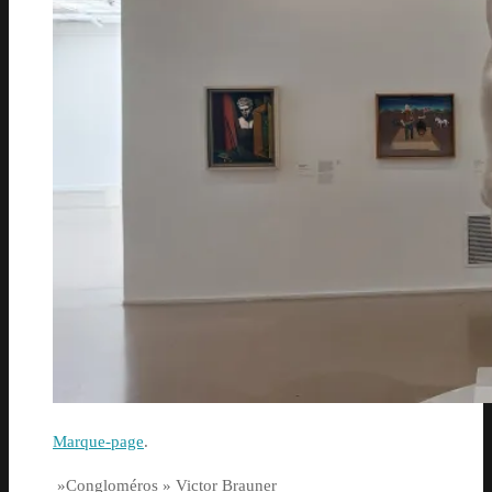
Marque-page
.
»Congloméros » Victor Brauner