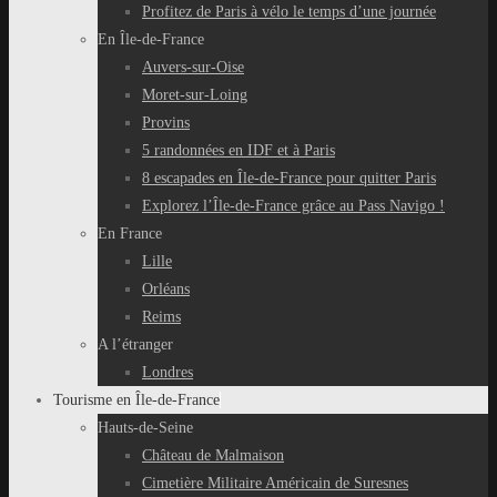
Profitez de Paris à vélo le temps d’une journée
En Île-de-France
Auvers-sur-Oise
Moret-sur-Loing
Provins
5 randonnées en IDF et à Paris
8 escapades en Île-de-France pour quitter Paris
Explorez l’Île-de-France grâce au Pass Navigo !
En France
Lille
Orléans
Reims
A l’étranger
Londres
Tourisme en Île-de-France
Hauts-de-Seine
Château de Malmaison
Cimetière Militaire Américain de Suresnes