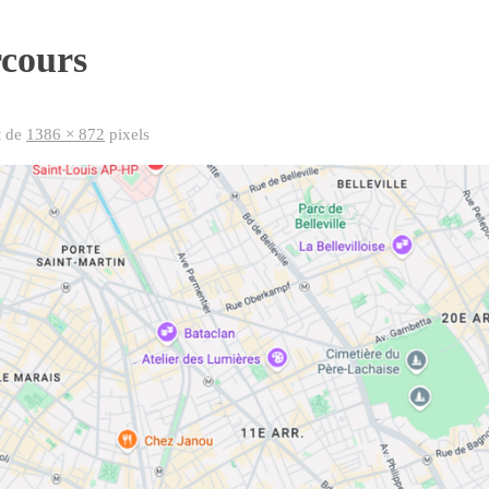
rcours
st de
1386 × 872
pixels