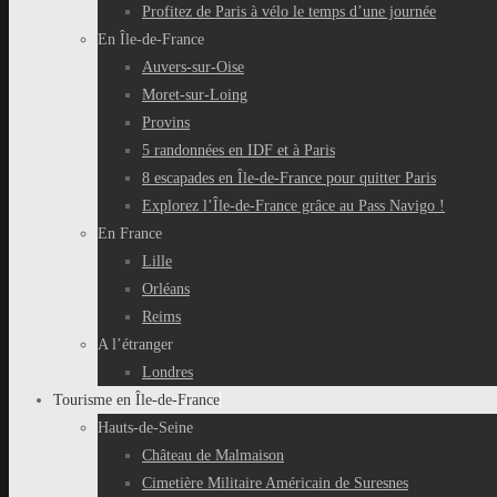
Profitez de Paris à vélo le temps d’une journée
En Île-de-France
Auvers-sur-Oise
Moret-sur-Loing
Provins
5 randonnées en IDF et à Paris
8 escapades en Île-de-France pour quitter Paris
Explorez l’Île-de-France grâce au Pass Navigo !
En France
Lille
Orléans
Reims
A l’étranger
Londres
Tourisme en Île-de-France
Hauts-de-Seine
Château de Malmaison
Cimetière Militaire Américain de Suresnes