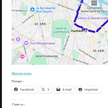
Marque-page
.
Partager :
Facebook
X
E-mail
Imprimer
J’aime ça :