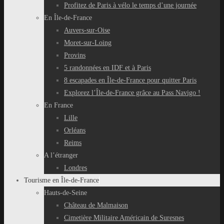
Profitez de Paris à vélo le temps d’une journée
En Île-de-France
Auvers-sur-Oise
Moret-sur-Loing
Provins
5 randonnées en IDF et à Paris
8 escapades en Île-de-France pour quitter Paris
Explorez l’Île-de-France grâce au Pass Navigo !
En France
Lille
Orléans
Reims
A l’étranger
Londres
Tourisme en Île-de-France
Hauts-de-Seine
Château de Malmaison
Cimetière Militaire Américain de Suresnes