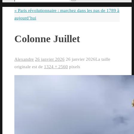
Rechercher
pour
«
Paris révolutionnaire : marchez dans les pas de 1789 à
:
aujourd’hui
Colonne Juillet
Alexandre
26 janvier 2026
26 janvier 2026
La taille
originale est de
1324 × 2560
pixels