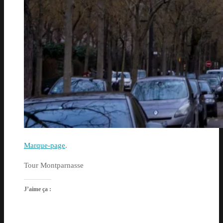
Marque-page
.
Tour Montparnasse
J’aime ça :