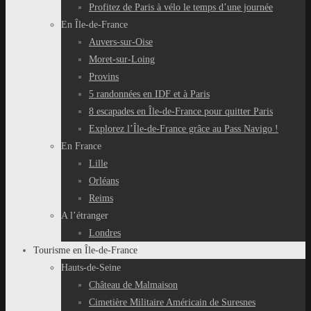
Profitez de Paris à vélo le temps d’une journée
En Île-de-France
Auvers-sur-Oise
Moret-sur-Loing
Provins
5 randonnées en IDF et à Paris
8 escapades en Île-de-France pour quitter Paris
Explorez l’Île-de-France grâce au Pass Navigo !
En France
Lille
Orléans
Reims
A l’étranger
Londres
Tourisme en Île-de-France
Hauts-de-Seine
Château de Malmaison
Cimetière Militaire Américain de Suresnes