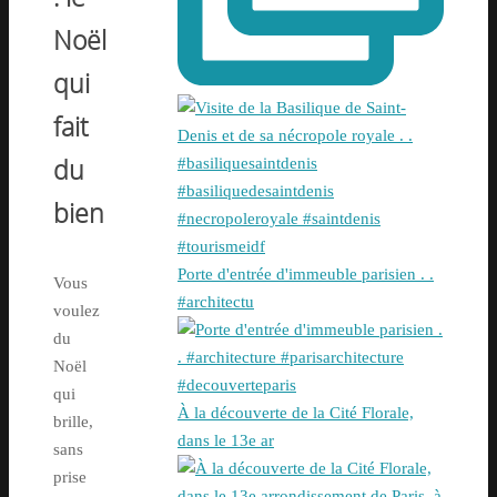
Noël
qui
fait
du
bien
Porte d'entrée d'immeuble parisien . .
Vous
#architectu
voulez
du
Noël
qui
À la découverte de la Cité Florale,
brille,
dans le 13e ar
sans
prise