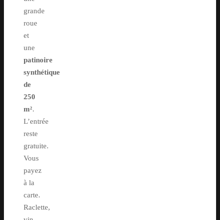
grande
roue
et
une
patinoire
synthétique
de
250
m²
.
L’entrée
reste
gratuite.
Vous
payez
à la
carte.
Raclette,
vin