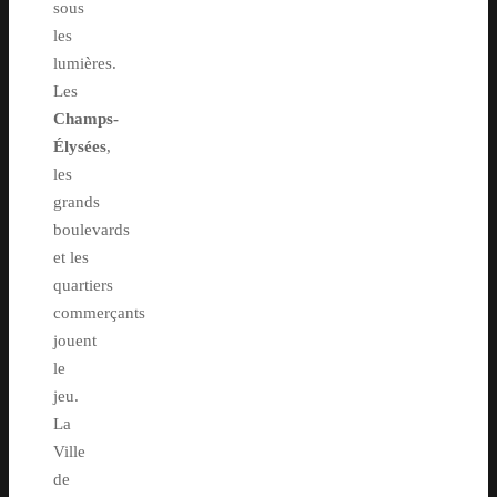
sous
les
lumières.
Les
Champs-
Élysées
,
les
grands
boulevards
et les
quartiers
commerçants
jouent
le
jeu.
La
Ville
de