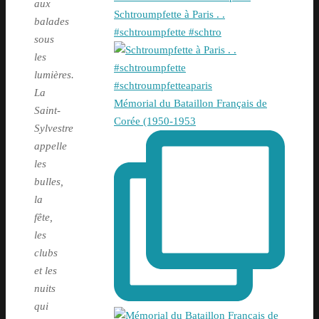
aux
Schtroumpfette à Paris . .
balades
#schtroumpfette #schtro
sous
les
lumières.
La
Mémorial du Bataillon Français de
Saint-
Corée (1950-1953
Sylvestre
appelle
les
bulles,
la
fête,
les
clubs
et les
nuits
qui