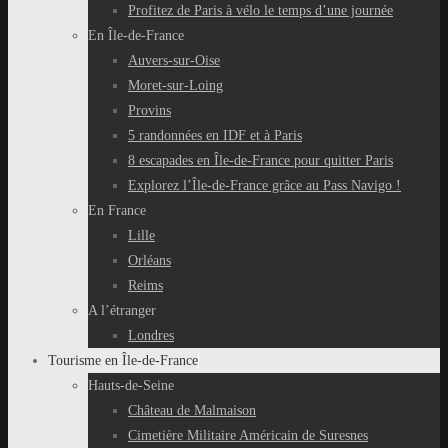
Profitez de Paris à vélo le temps d’une journée
En Île-de-France
Auvers-sur-Oise
Moret-sur-Loing
Provins
5 randonnées en IDF et à Paris
8 escapades en Île-de-France pour quitter Paris
Explorez l’Île-de-France grâce au Pass Navigo !
En France
Lille
Orléans
Reims
A l’étranger
Londres
Tourisme en Île-de-France
Hauts-de-Seine
Château de Malmaison
Cimetière Militaire Américain de Suresnes