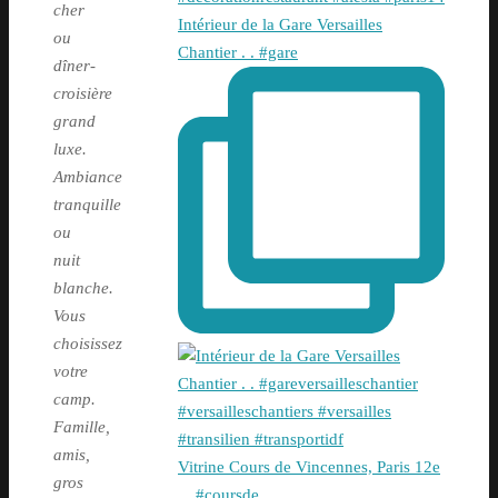
cher
Intérieur de la Gare Versailles
ou
Chantier . . #gare
dîner-
croisière
grand
luxe.
Ambiance
tranquille
ou
nuit
blanche.
Vous
choisissez
votre
camp.
Famille,
amis,
Vitrine Cours de Vincennes, Paris 12e
gros
. . #coursde