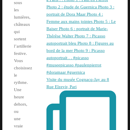
sous
les
lumières,
châteaux
qui
sortent
l’artillerie
festive.
Vous
choisissez
le
Visite du musée Cognacq-Jay au 8
rythme.
Rue Elzevir, Pari
Une
heure
dehors,
ou
une
vraie