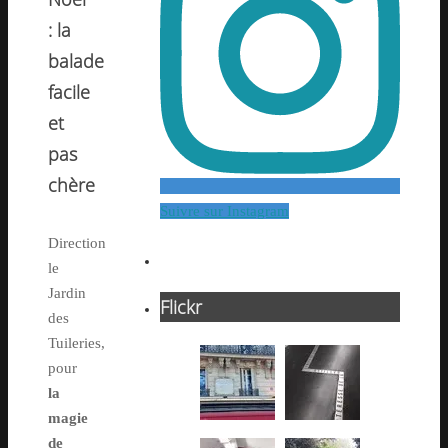
: la
balade
facile
et
pas
chère
Suivre sur Instagram
Direction
le
Jardin
Flickr
des
Tuileries,
pour
la
magie
de