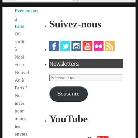
Rechercher
pour
Accueil
Evénements
:
à
Suivez-nous
Paris
Où
sortir
à
Noël
Newsletters
et au
Nouvel
Adresse
An à
e-
Paris ?
mail
Souscrire
Nos
idées
pour
YouTube
toutes
les
envies