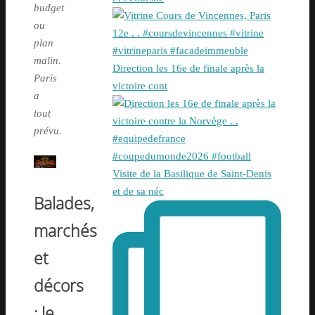
budget
ou
plan
malin.
Direction les 16e de finale après la
Paris
victoire cont
a
tout
prévu.
Visite de la Basilique de Saint-Denis
et de sa néc
Balades,
marchés
et
décors
: le