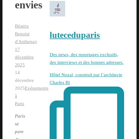
envies
Béatrix
luteceduparis
Benoist
d'Anthenay
17
Des news, des reportages exclusifs,
décembre
des interviews et des bonnes adresses.
2025
14
Hôtel Nozal, construit par l’architecte
décembre
Charles Bl
2025
Evénements
à
Paris
Paris
se
pare