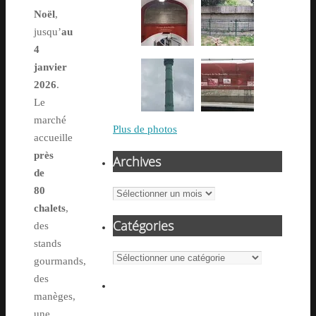
Noël
,
jusqu’
au
4
janvier
2026
.
Le
marché
Plus de photos
accueille
près
Archives
de
80
Archives
chalets
,
Catégories
des
stands
Catégories
gourmands,
des
manèges,
une