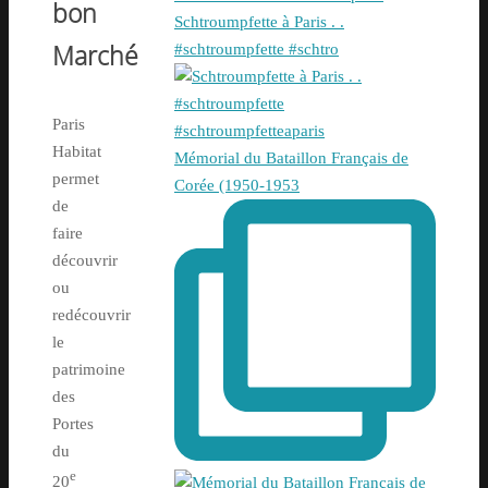
bon
Schtroumpfette à Paris . .
Marché
#schtroumpfette #schtro
Paris
Habitat
Mémorial du Bataillon Français de
permet
Corée (1950-1953
de
faire
découvrir
ou
redécouvrir
le
patrimoine
des
Portes
du
e
20