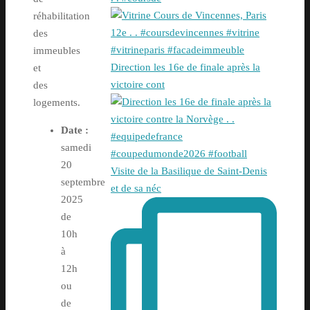
réhabilitation
des
immeubles
Direction les 16e de finale après la
et
victoire cont
des
logements.
Date :
samedi
20
Visite de la Basilique de Saint-Denis
septembre
et de sa néc
2025
de
10h
à
12h
ou
de