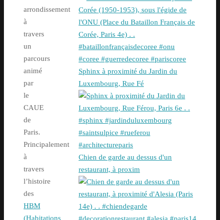
arrondissement
à
travers
un
parcours
animé
Sphinx à proximité du Jardin du
par
Luxembourg, Rue Fé
le
CAUE
de
Paris.
Principalement
à
Chien de garde au dessus d'un
travers
restaurant, à proxim
l’histoire
des
HBM
(Habita
t
ions