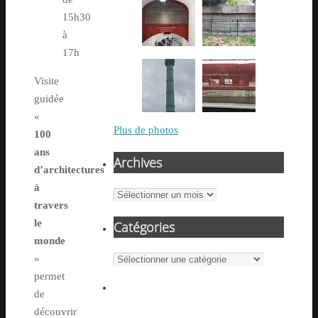
15h30
à
17h
Visite
guidée
«
Plus de photos
100
ans
Archives
d’architectures
à
Archives
travers
le
Catégories
monde
Catégories
»
permet
de
découvrir