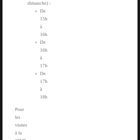
dimanche) :
De
15h
à
16h
De
16h
à
17h
De
17h
à
18h
Pour
les
visites
à la