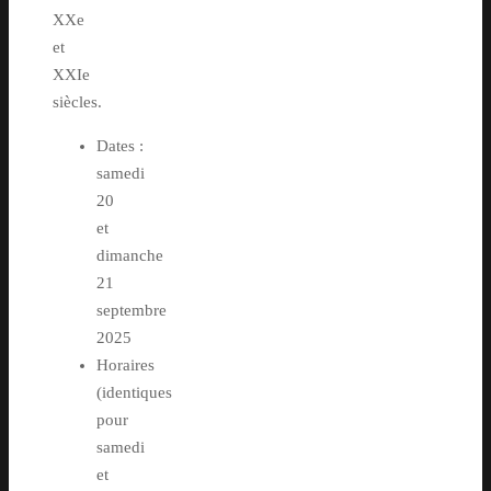
XXe
et
XXIe
siècles.
Dates :
samedi
20
et
dimanche
21
septembre
2025
Horaires
(identiques
pour
samedi
et