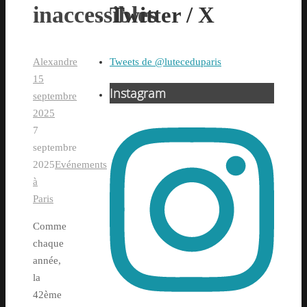
inaccessibles
Twitter / X
Tweets de @luteceduparis
Alexandre
15
Instagram
septembre
2025
7
septembre
2025
Evénements
à
Paris
Comme
chaque
année,
la
42ème