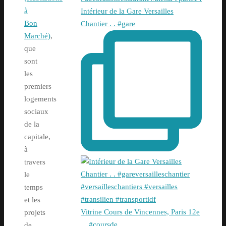
à
Intérieur de la Gare Versailles
Bon
Chantier . . #gare
Marché)
,
que
sont
les
premiers
logements
sociaux
de la
capitale,
à
travers
le
temps
et les
Vitrine Cours de Vincennes, Paris 12e
projets
. . #coursde
de