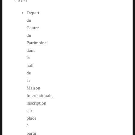
CIUP :
Départ
du
Centre
du
Patrimoine
dans
le
hall
de
la
Maison
Internationale,
inscription
sur
place
à
partir