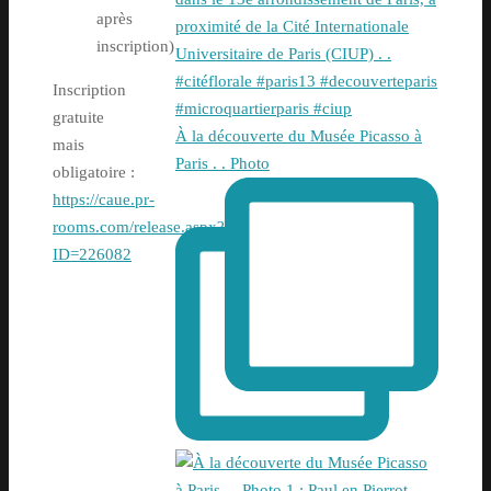
après
inscription)
Inscription
gratuite
À la découverte du Musée Picasso à
mais
Paris . . Photo
obligatoire :
https://caue.pr-
rooms.com/release.aspx?
ID=226082