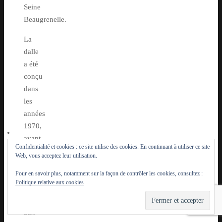
Seine
Beaugrenelle.
La
dalle
a été
conçu
dans
les
années
1970,
ayant
Confidentialité et cookies : ce site utilise des cookies. En continuant à utiliser ce site
20
Web, vous acceptez leur utilisation.
tours
Pour en savoir plus, notamment sur la façon de contrôler les cookies, consultez :
de
Politique relative aux cookies
grande
hauteur
aux