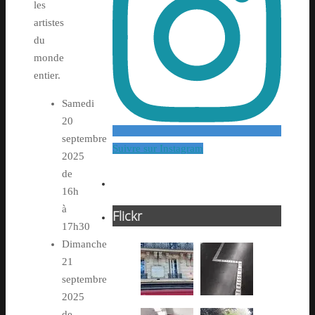
les
artistes
du
monde
entier.
Samedi
20
septembre
Suivre sur Instagram
2025
de
16h
à
Flickr
17h30
Dimanche
21
septembre
2025
de