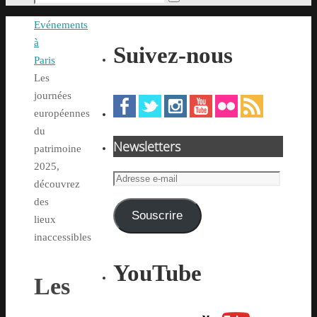
Rechercher
pour
Accueil
Evénements
:
à
Suivez-nous
Paris
Les
journées
européennes
du
Newsletters
patrimoine
2025,
Adresse
découvrez
e-
des
mail
Souscrire
lieux
inaccessibles
YouTube
Les