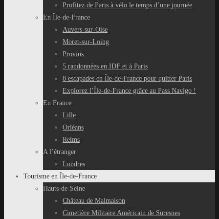
Profitez de Paris à vélo le temps d’une journée
En Île-de-France
Auvers-sur-Oise
Moret-sur-Loing
Provins
5 randonnées en IDF et à Paris
8 escapades en Île-de-France pour quitter Paris
Explorez l’Île-de-France grâce au Pass Navigo !
En France
Lille
Orléans
Reims
A l’étranger
Londres
Tourisme en Île-de-France
Hauts-de-Seine
Château de Malmaison
Cimetière Militaire Américain de Suresnes