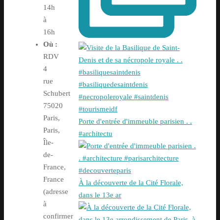
14h
à
16h
Où :
RDV
4
rue
Schubert
75020
Paris,
Porte d'entrée d'immeuble parisien . .
Paris,
#architectu
Île-
de-
France,
France
À la découverte de la Cité Florale,
(adresse
dans le 13e ar
à
confirmer