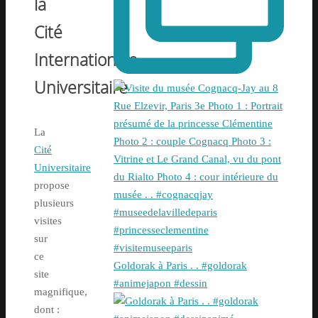
la
Cité
Internationale
Universitaire
La
Cité
Universitaire
propose
plusieurs
visites
sur
ce
Goldorak à Paris . . #goldorak
site
#animejapon #dessin
magnifique,
dont :