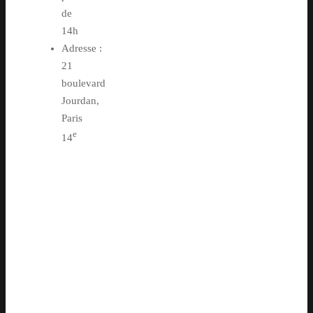
de
14h
Adresse :
21
boulevard
Jourdan,
Paris
e
14