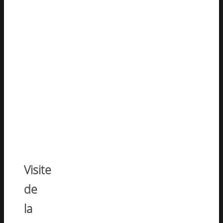
Visite
de
la