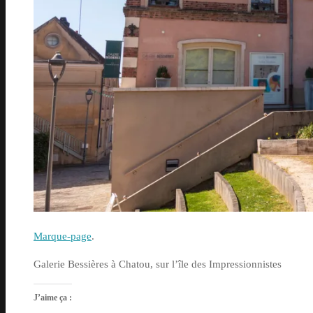
Marque-page
.
Galerie Bessières à Chatou, sur l’île des Impressionnistes
J’aime ça :