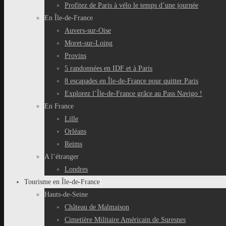
Profitez de Paris à vélo le temps d’une journée
En Île-de-France
Auvers-sur-Oise
Moret-sur-Loing
Provins
5 randonnées en IDF et à Paris
8 escapades en Île-de-France pour quitter Paris
Explorez l’Île-de-France grâce au Pass Navigo !
En France
Lille
Orléans
Reims
A l’étranger
Londres
Tourisme en Île-de-France
Hauts-de-Seine
Château de Malmaison
Cimetière Militaire Américain de Suresnes