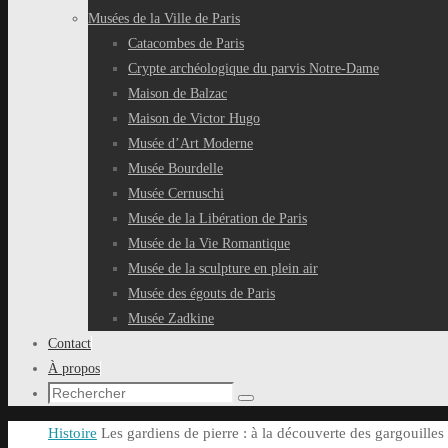
Musées de la Ville de Paris
Catacombes de Paris
Crypte archéologique du parvis Notre-Dame
Maison de Balzac
Maison de Victor Hugo
Musée d’Art Moderne
Musée Bourdelle
Musée Cernuschi
Musée de la Libération de Paris
Musée de la Vie Romantique
Musée de la sculpture en plein air
Musée des égouts de Paris
Musée Zadkine
Contact
À propos
Recherche
Rechercher
pour
Accueil
Histoire
Les gardiens de pierre : à la découverte des gargouill
: