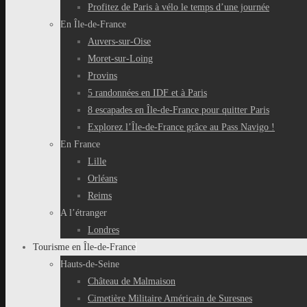
Profitez de Paris à vélo le temps d’une journée
En Île-de-France
Auvers-sur-Oise
Moret-sur-Loing
Provins
5 randonnées en IDF et à Paris
8 escapades en Île-de-France pour quitter Paris
Explorez l’Île-de-France grâce au Pass Navigo !
En France
Lille
Orléans
Reims
A l’étranger
Londres
Tourisme en Île-de-France
Hauts-de-Seine
Château de Malmaison
Cimetière Militaire Américain de Suresnes