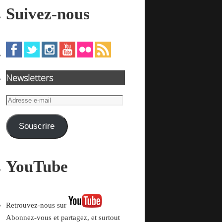
Suivez-nous
Newsletters
Adresse
e-
mail
Souscrire
YouTube
Retrouvez-nous sur
Abonnez-vous et partagez, et surtout