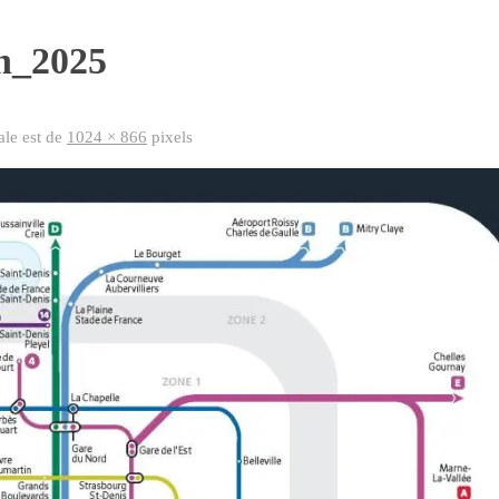
_2025
nale est de
1024 × 866
pixels