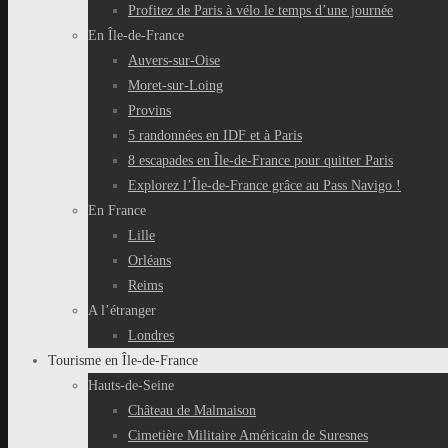
Profitez de Paris à vélo le temps d’une journée
En Île-de-France
Auvers-sur-Oise
Moret-sur-Loing
Provins
5 randonnées en IDF et à Paris
8 escapades en Île-de-France pour quitter Paris
Explorez l’Île-de-France grâce au Pass Navigo !
En France
Lille
Orléans
Reims
A l’étranger
Londres
Tourisme en Île-de-France
Hauts-de-Seine
Château de Malmaison
Cimetière Militaire Américain de Suresnes