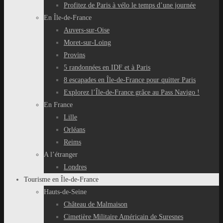
Profitez de Paris à vélo le temps d’une journée
En Île-de-France
Auvers-sur-Oise
Moret-sur-Loing
Provins
5 randonnées en IDF et à Paris
8 escapades en Île-de-France pour quitter Paris
Explorez l’Île-de-France grâce au Pass Navigo !
En France
Lille
Orléans
Reims
A l’étranger
Londres
Tourisme en Île-de-France
Hauts-de-Seine
Château de Malmaison
Cimetière Militaire Américain de Suresnes