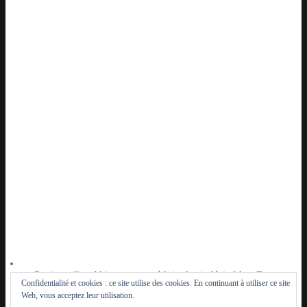
Ce site utilise Akismet pour réduire les indésirables.
En
Confidentialité et cookies : ce site utilise des cookies. En continuant à utiliser ce site
savoir plus sur la façon dont les données de vos
Web, vous acceptez leur utilisation.