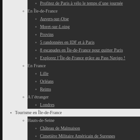
Profitez de Paris à vélo le temps d’une journée
En Île-de-France
Auvers-sur-Oise
Moret-sur-Loing
Provins
5 randonnées en IDF et à Paris
8 escapades en Île-de-France pour quitter Paris
Explorez l’Île-de-France grâce au Pass Navigo !
En France
Lille
Orléans
Reims
A l’étranger
Londres
Tourisme en Île-de-France
Hauts-de-Seine
Château de Malmaison
Cimetière Militaire Américain de Suresnes