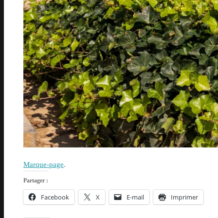
Marque-page
.
Partager :
Facebook
X
E-mail
Imprimer