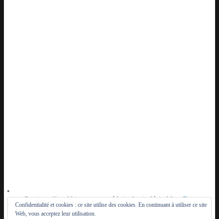
Ce site utilise Akismet pour réduire les indésirables.
En
Confidentialité et cookies : ce site utilise des cookies. En continuant à utiliser ce site
savoir plus sur la façon dont les données de vos
Web, vous acceptez leur utilisation.