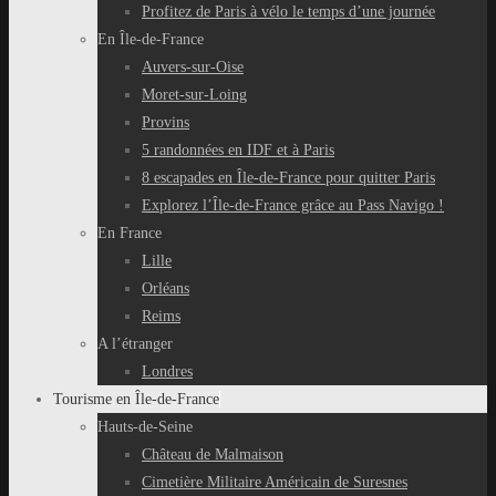
Profitez de Paris à vélo le temps d’une journée
En Île-de-France
Auvers-sur-Oise
Moret-sur-Loing
Provins
5 randonnées en IDF et à Paris
8 escapades en Île-de-France pour quitter Paris
Explorez l’Île-de-France grâce au Pass Navigo !
En France
Lille
Orléans
Reims
A l’étranger
Londres
Tourisme en Île-de-France
Hauts-de-Seine
Château de Malmaison
Cimetière Militaire Américain de Suresnes