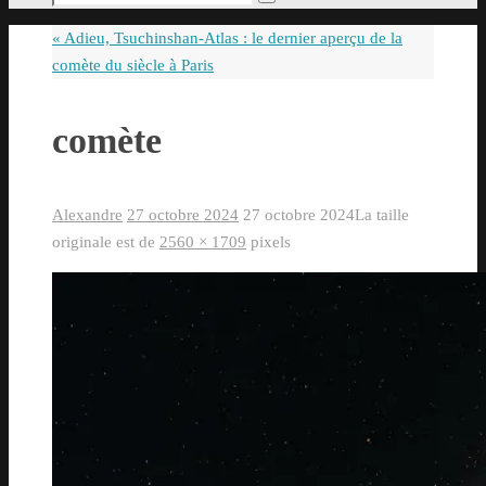
Rechercher
pour
«
Adieu, Tsuchinshan-Atlas : le dernier aperçu de la
:
comète du siècle à Paris
comète
Alexandre
27 octobre 2024
27 octobre 2024
La taille
originale est de
2560 × 1709
pixels