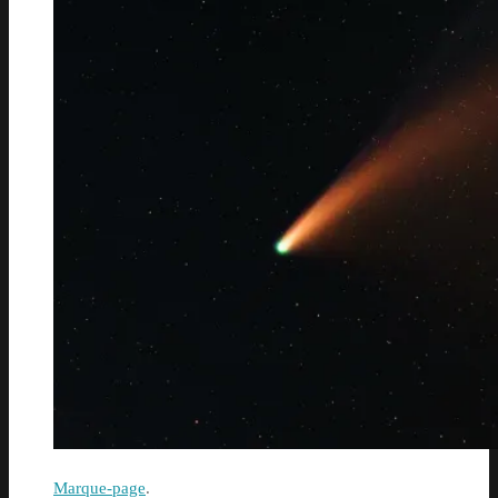
Marque-page
.