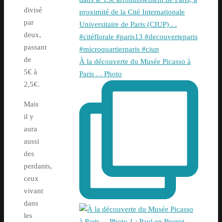
divisé
par
deux,
passant
de
À la découverte du Musée Picasso à
5€ à
Paris . . Photo
2,5€.
Mais
il y
aura
aussi
des
perdants,
ceux
vivant
dans
les