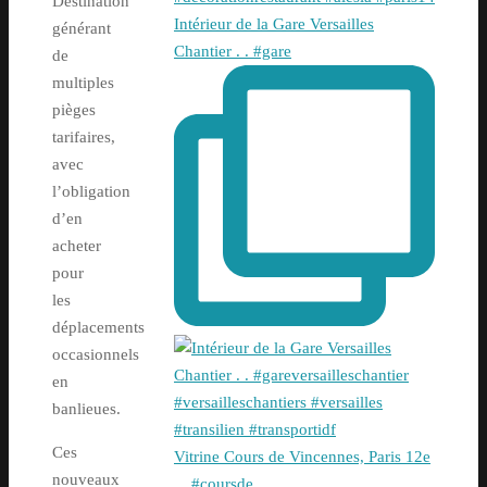
Destination
Intérieur de la Gare Versailles
générant
Chantier . . #gare
de
multiples
pièges
tarifaires,
avec
l’obligation
d’en
acheter
pour
les
déplacements
occasionnels
en
banlieues.
Ces
Vitrine Cours de Vincennes, Paris 12e
nouveaux
. . #coursde