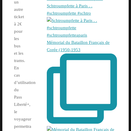
un
Schtroumpfette à Paris . .
autre
#schtroumpfette #schtro
ticket
à 2€
pour
les
Mémorial du Bataillon Français de
bus
Corée (1950-1953
et les
trams.
En
cas
d’utilisation
du
Pass
Liberté+,
le
voyageur
permettra