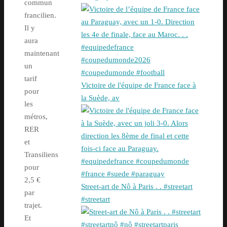
commun
francilien.
Il y
aura
maintenant
un
tarif
Victoire de l'équipe de France face à
pour
la Suède, av
les
métros,
RER
et
Transiliens
pour
2,5 €
Street-art de Nô à Paris . . #streetart
par
#streetart
trajet.
Et