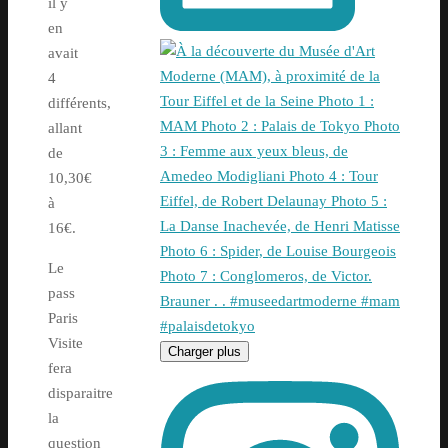
il y
en
avait
4
différents,
allant
de
10,30€
à
16€.
Le
pass
Paris
Visite
Charger plus
fera
disparaitre
la
question