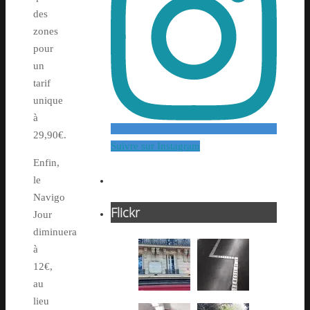
des
zones
pour
un
tarif
unique
à
29,90€.
Suivre sur Instagram
Enfin,
le
Navigo
Flickr
Jour
diminuera
à
12€,
au
lieu