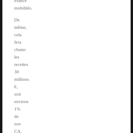
France
mobilités.
De
même,
cela
fera
chuter
les
recettes
30
millions
€,
soit
environ
1%
de
son
CA.