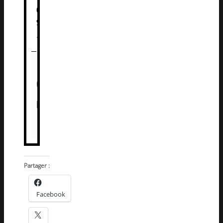
0
9
.
Partager :
Facebook