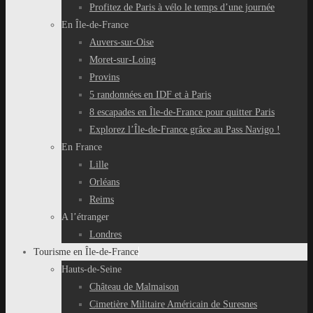
Profitez de Paris à vélo le temps d’une journée
En Île-de-France
Auvers-sur-Oise
Moret-sur-Loing
Provins
5 randonnées en IDF et à Paris
8 escapades en Île-de-France pour quitter Paris
Explorez l’Île-de-France grâce au Pass Navigo !
En France
Lille
Orléans
Reims
A l’étranger
Londres
Tourisme en Île-de-France
Hauts-de-Seine
Château de Malmaison
Cimetière Militaire Américain de Suresnes