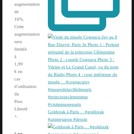
augmentation
de
16%.
Cette
augmentation
sera
limitée
à
1,99
€ en
cas
d’utilisation
du
Pass
Liberté
Goldorak à Paris . . #goldorak
+.
#animejapon #dessin