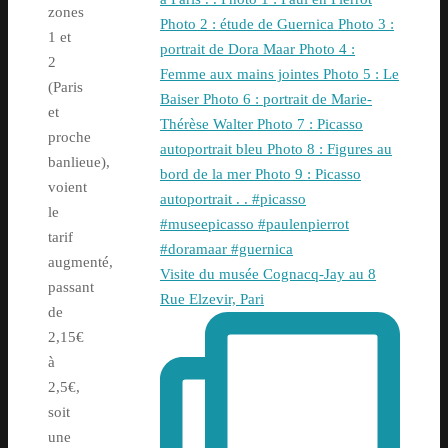
zones
1 et
2
(Paris
et
proche
banlieue),
voient
le
tarif
augmenté,
Visite du musée Cognacq-Jay au 8
passant
Rue Elzevir, Pari
de
2,15€
à
2,5€,
soit
une