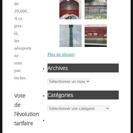
de
20,60€.
A ce
prix-
là,
les
aéroports
Plus de photos
ne
sont
Archives
pas
inclus.
Archives
Catégories
Vote
de
Catégories
l’évolution
tarifaire