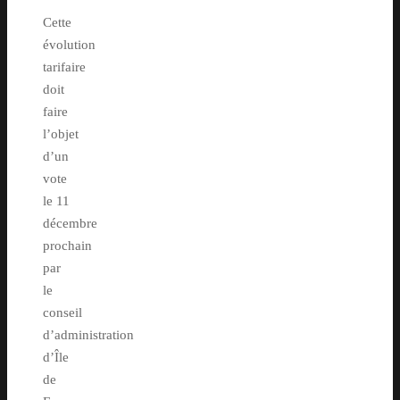
Cette
évolution
tarifaire
doit
faire
l’objet
d’un
vote
le 11
décembre
prochain
par
le
conseil
d’administration
d’Île
de