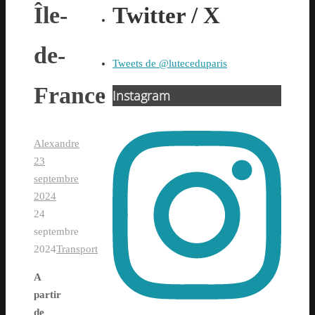
Île-
Twitter / X
de-
Tweets de @luteceduparis
France
Instagram
Alexandre
23
septembre
2024
24
septembre
2024
Transport
A
partir
de