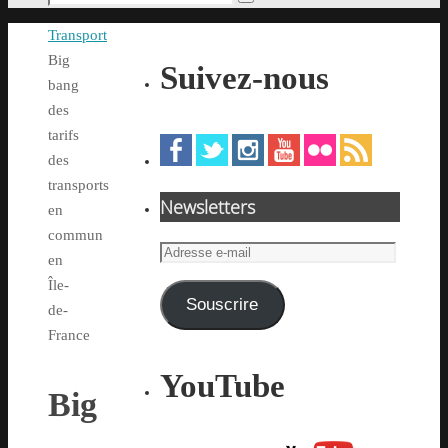
Rechercher
pour
Accueil
Transport
:
Big
Suivez-nous
bang
des
tarifs
des
transports
Newsletters
en
commun
Adresse
en
e-
Île-
mail
Souscrire
de-
France
YouTube
Big