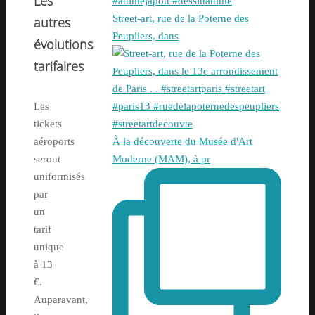
Les
Street-art, rue de la Poterne des
autres
Peupliers, dans
évolutions
tarifaires
Les
tickets
À la découverte du Musée d'Art
aéroports
Moderne (MAM), à pr
seront
uniformisés
par
un
tarif
unique
à 13
€.
Auparavant,