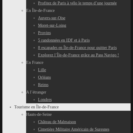
Profitez de Paris à vélo le temps d’une journée
En Île-de-France
Auvers-sur-Oise
Moret-sur-Loing
Provins
5 randonnées en IDF et à Paris
8 escapades en Île-de-France pour quitter Paris
Explorez l’Île-de-France grâce au Pass Navigo !
En France
Lille
Orléans
Reims
A l’étranger
Londres
Tourisme en Île-de-France
Hauts-de-Seine
Château de Malmaison
Cimetière Militaire Américain de Suresnes