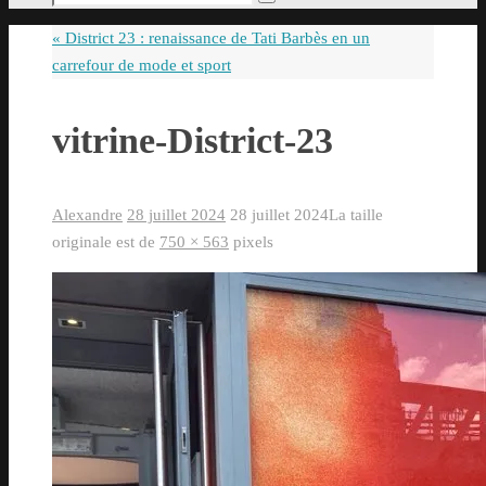
Rechercher
pour
«
District 23 : renaissance de Tati Barbès en un
:
carrefour de mode et sport
vitrine-District-23
Alexandre
28 juillet 2024
28 juillet 2024
La taille
originale est de
750 × 563
pixels