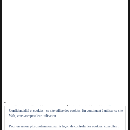
Ce site utilise Akismet pour réduire les indésirables.
En
Confidentialité et cookies : ce site utilise des cookies. En continuant à utiliser ce site
savoir plus sur la façon dont les données de vos
Web, vous acceptez leur utilisation.
commentaires sont traitées
.
Pour en savoir plus, notamment sur la façon de contrôler les cookies, consultez :