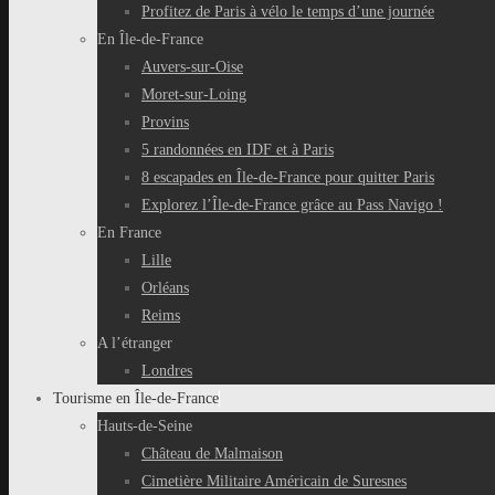
Profitez de Paris à vélo le temps d’une journée
En Île-de-France
Auvers-sur-Oise
Moret-sur-Loing
Provins
5 randonnées en IDF et à Paris
8 escapades en Île-de-France pour quitter Paris
Explorez l’Île-de-France grâce au Pass Navigo !
En France
Lille
Orléans
Reims
A l’étranger
Londres
Tourisme en Île-de-France
Hauts-de-Seine
Château de Malmaison
Cimetière Militaire Américain de Suresnes