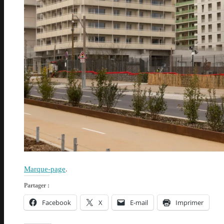
Marque-page
.
Partager :
Facebook
X
E-mail
Imprimer