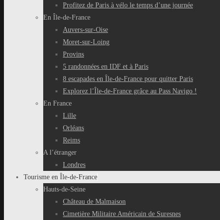
Profitez de Paris à vélo le temps d’une journée
En Île-de-France
Auvers-sur-Oise
Moret-sur-Loing
Provins
5 randonnées en IDF et à Paris
8 escapades en Île-de-France pour quitter Paris
Explorez l’Île-de-France grâce au Pass Navigo !
En France
Lille
Orléans
Reims
A l’étranger
Londres
Tourisme en Île-de-France
Hauts-de-Seine
Château de Malmaison
Cimetière Militaire Américain de Suresnes