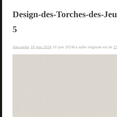
Design-des-Torches-des-Je
5
Alexandre
10 juin 2024
10 juin 2024
La taille originale est de
2