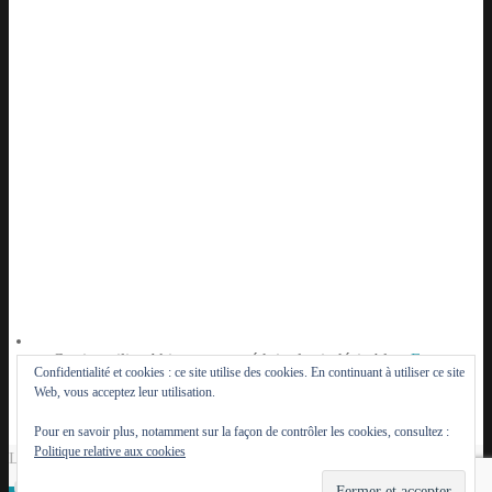
Ce site utilise Akismet pour réduire les indésirables.
En
Confidentialité et cookies : ce site utilise des cookies. En continuant à utiliser ce site
savoir plus sur la façon dont les données de vos
Web, vous acceptez leur utilisation.
commentaires sont traitées
.
Pour en savoir plus, notamment sur la façon de contrôler les cookies, consultez :
Politique relative aux cookies
Le Lutèce du Parisien - 2014 - 2026