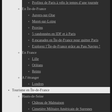
Profitez de Paris à vélo le temps d’une journée
En Île-de-France
Auvers-sur-Oise
Moret-sur-Loing
Provins
5 randonnées en IDF et à Paris
8 escapades en Île-de-France pour quitter Paris
Explorez l’Île-de-France grâce au Pass Navigo !
En France
Lille
Orléans
Reims
A l’étranger
Londres
Tourisme en Île-de-France
Hauts-de-Seine
Château de Malmaison
Cimetière Militaire Américain de Suresnes