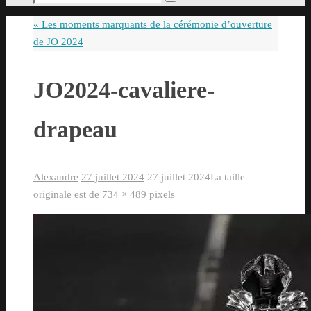
Rechercher
pour
«
Les moments marquants de la cérémonie d’ouverture
:
de JO 2024
JO2024-cavaliere-
drapeau
Alexandre
27 juillet 2024
27 juillet 2024
La taille
originale est de
734 × 489
pixels