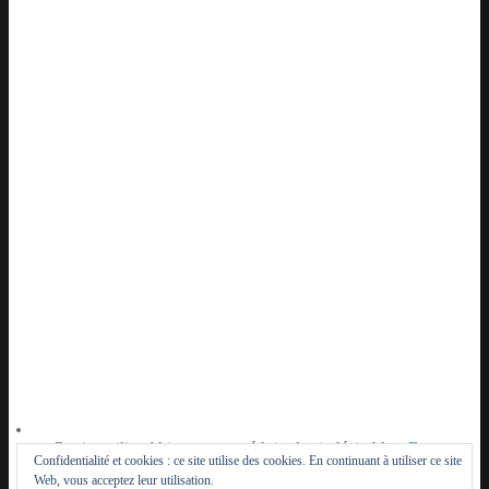
Ce site utilise Akismet pour réduire les indésirables.
En
Confidentialité et cookies : ce site utilise des cookies. En continuant à utiliser ce site
savoir plus sur la façon dont les données de vos
Web, vous acceptez leur utilisation.