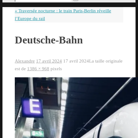
Rechercher
pour
«
Traversée nocturne : le train Paris-Berlin réveille
:
l’Europe du rail
Deutsche-Bahn
Alexandre
17 avril 2024
17 avril 2024
La taille originale
est de
1386 × 968
pixels