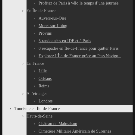
Profitez de Paris à vélo le temps d’une journée
En Île-de-France
Auvers-sur-Oise
Moret-sur-Loing
Provins
5 randonnées en IDF et à Paris
8 escapades en Île-de-France pour quitter Paris
Explorez l’Île-de-France grâce au Pass Navigo !
En France
Lille
Orléans
Reims
A l’étranger
Londres
Tourisme en Île-de-France
Hauts-de-Seine
Château de Malmaison
Cimetière Militaire Américain de Suresnes