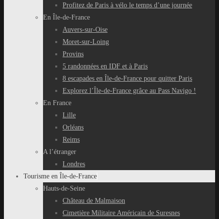
Profitez de Paris à vélo le temps d’une journée
En Île-de-France
Auvers-sur-Oise
Moret-sur-Loing
Provins
5 randonnées en IDF et à Paris
8 escapades en Île-de-France pour quitter Paris
Explorez l’Île-de-France grâce au Pass Navigo !
En France
Lille
Orléans
Reims
A l’étranger
Londres
Tourisme en Île-de-France
Hauts-de-Seine
Château de Malmaison
Cimetière Militaire Américain de Suresnes