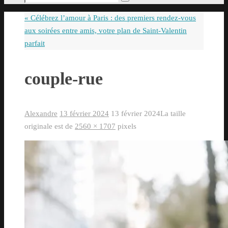
Rechercher
pour
«
Célébrez l’amour à Paris : des premiers rendez-vous
:
aux soirées entre amis, votre plan de Saint-Valentin
parfait
couple-rue
Alexandre
13 février 2024
13 février 2024
La taille
originale est de
2560 × 1707
pixels