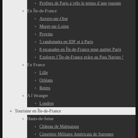
Profitez de Paris à vélo le temps d’une journée
En Île-de-France
Auvers-sur-Oise
Moret-sur-Loing
Provins
5 randonnées en IDF et à Paris
8 escapades en Île-de-France pour quitter Paris
Explorez l’Île-de-France grâce au Pass Navigo !
En France
Lille
Orléans
Reims
A l’étranger
Londres
Tourisme en Île-de-France
Hauts-de-Seine
Château de Malmaison
Cimetière Militaire Américain de Suresnes