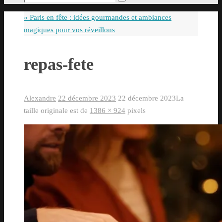
Rechercher
pour
«
Paris en fête : idées gourmandes et ambiances
:
magiques pour vos réveillons
repas-fete
Alexandre
22 décembre 2023
22 décembre 2023
La
taille originale est de
1386 × 924
pixels