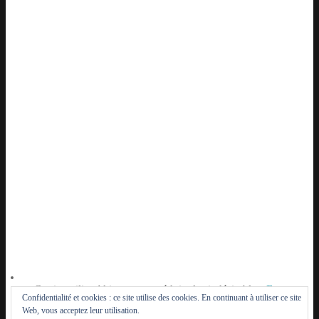
Ce site utilise Akismet pour réduire les indésirables.
En
Confidentialité et cookies : ce site utilise des cookies. En continuant à utiliser ce site
savoir plus sur la façon dont les données de vos
Web, vous acceptez leur utilisation.