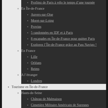
Profitez de Paris à vélo le temps d’une journée
En Île-de-France
Auvers-sur-Oise
Moret-sur-Loing
Provins
5 randonnées en IDF et à Paris
8 escapades en Île-de-France pour quitter Paris
Explorez l’Île-de-France grâce au Pass Navigo !
En France
Lille
Orléans
Reims
A l’étranger
Londres
Tourisme en Île-de-France
Hauts-de-Seine
Château de Malmaison
Cimetière Militaire Américain de Suresnes