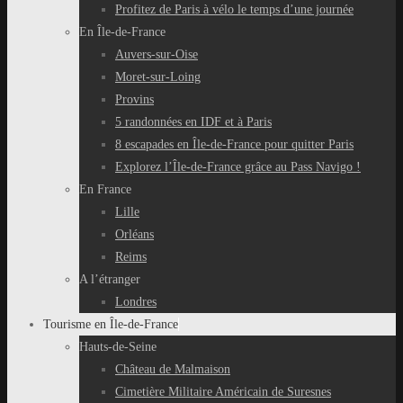
Profitez de Paris à vélo le temps d’une journée
En Île-de-France
Auvers-sur-Oise
Moret-sur-Loing
Provins
5 randonnées en IDF et à Paris
8 escapades en Île-de-France pour quitter Paris
Explorez l’Île-de-France grâce au Pass Navigo !
En France
Lille
Orléans
Reims
A l’étranger
Londres
Tourisme en Île-de-France
Hauts-de-Seine
Château de Malmaison
Cimetière Militaire Américain de Suresnes