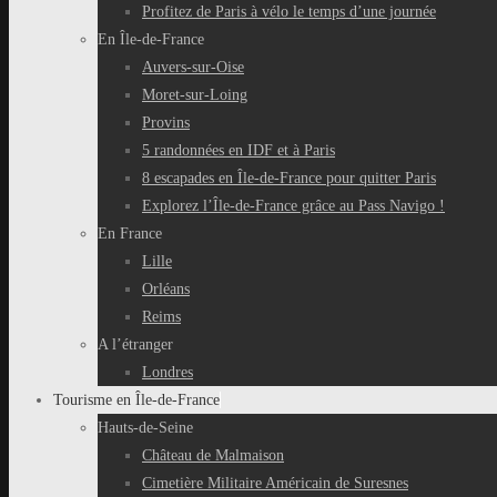
Profitez de Paris à vélo le temps d’une journée
En Île-de-France
Auvers-sur-Oise
Moret-sur-Loing
Provins
5 randonnées en IDF et à Paris
8 escapades en Île-de-France pour quitter Paris
Explorez l’Île-de-France grâce au Pass Navigo !
En France
Lille
Orléans
Reims
A l’étranger
Londres
Tourisme en Île-de-France
Hauts-de-Seine
Château de Malmaison
Cimetière Militaire Américain de Suresnes