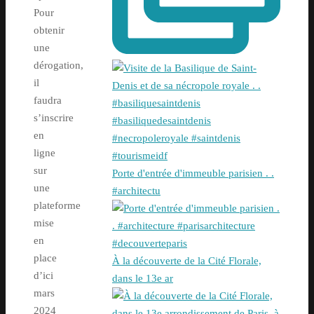
Pour
obtenir
une
dérogation,
il
faudra
s’inscrire
en
ligne
sur
Porte d'entrée d'immeuble parisien . .
une
#architectu
plateforme
mise
en
place
À la découverte de la Cité Florale,
d’ici
dans le 13e ar
mars
2024