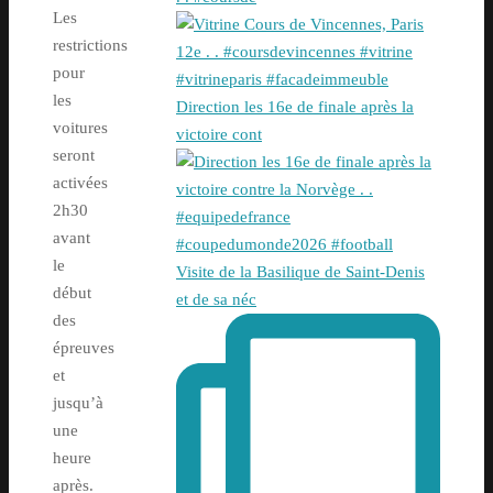
Les
restrictions
pour
les
Direction les 16e de finale après la
voitures
victoire cont
seront
activées
2h30
avant
le
Visite de la Basilique de Saint-Denis
début
et de sa néc
des
épreuves
et
jusqu’à
une
heure
après.