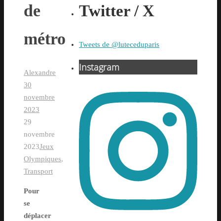
de
Twitter / X
métro
Tweets de @luteceduparis
Instagram
Alexandre
30
novembre
2023
29
novembre
2023
Jeux
Olympiques
,
Transport
Pour
se
déplacer