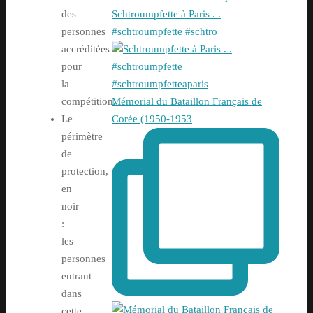
des
Schtroumpfette à Paris . .
personnes
#schtroumpfette #schtro
accréditées
pour
la
compétition.
Mémorial du Bataillon Français de
Le
Corée (1950-1953
périmètre
de
protection,
en
noir
:
les
personnes
entrant
dans
cette