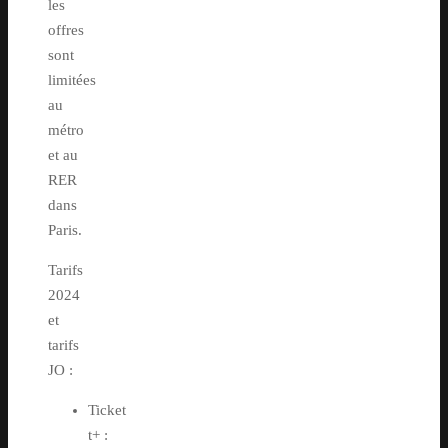
les
offres
sont
limitées
au
métro
et au
RER
dans
Paris.
Tarifs
2024
et
tarifs
JO :
Ticket
t+ :