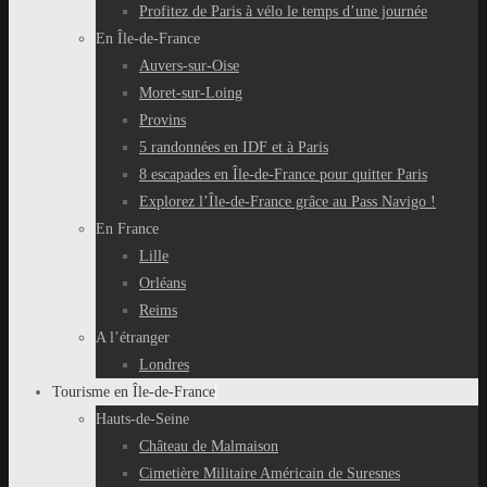
Profitez de Paris à vélo le temps d’une journée
En Île-de-France
Auvers-sur-Oise
Moret-sur-Loing
Provins
5 randonnées en IDF et à Paris
8 escapades en Île-de-France pour quitter Paris
Explorez l’Île-de-France grâce au Pass Navigo !
En France
Lille
Orléans
Reims
A l’étranger
Londres
Tourisme en Île-de-France
Hauts-de-Seine
Château de Malmaison
Cimetière Militaire Américain de Suresnes