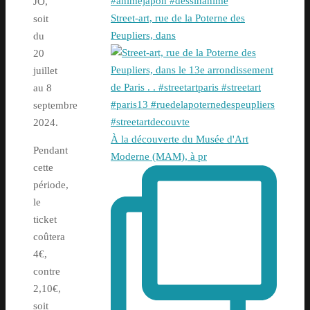
JO,
Street-art, rue de la Poterne des
soit
Peupliers, dans
du
20
juillet
au 8
septembre
2024.
À la découverte du Musée d'Art
Pendant
Moderne (MAM), à pr
cette
période,
le
ticket
coûtera
4€,
contre
2,10€,
soit