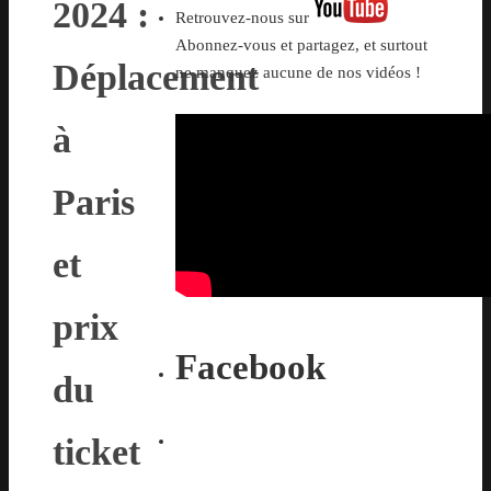
2024 :
Retrouvez-nous sur
Abonnez-vous et partagez, et surtout
Déplacement
ne manquez aucune de nos vidéos !
à
Paris
et
prix
Facebook
du
ticket