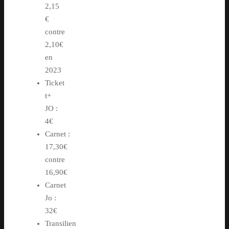
2,15
€
contre
2,10€
en
2023
Ticket
t+
JO :
4€
Carnet :
17,30€
contre
16,90€
Carnet
Jo :
32€
Transilien