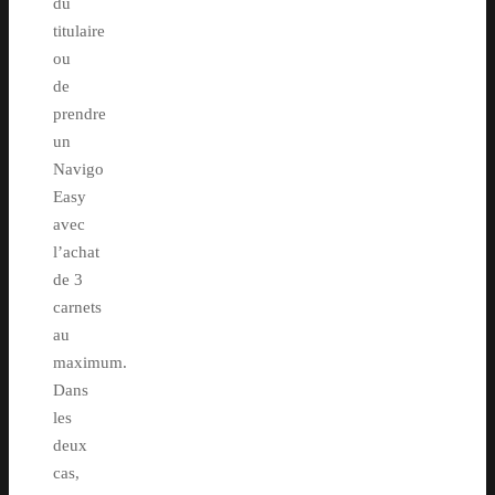
du
titulaire
ou
de
prendre
un
Navigo
Easy
avec
l’achat
de 3
carnets
au
maximum.
Dans
les
deux
cas,