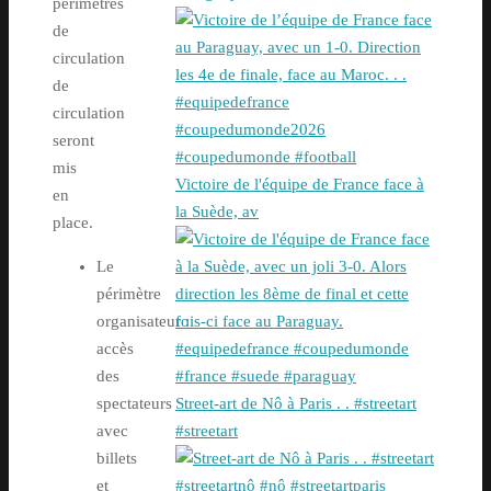
périmètres
de
circulation
de
circulation
seront
mis
Victoire de l'équipe de France face à
en
la Suède, av
place.
Le
périmètre
organisateur :
accès
des
spectateurs
Street-art de Nô à Paris . . #streetart
avec
#streetart
billets
et