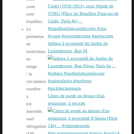
zone
sont
fouillées.
Le
périmètre
Sphinx à proximité du Jardin du
de
Luxembourg, Rue Fé
restriction,
en
rouge
: la
circulation
routière
Chien de garde au dessus d'un
y
restaurant, à proxim
est
interdite,
sauf
dérogation
(QR