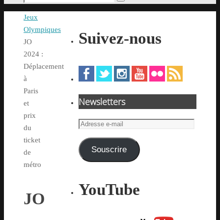
Rechercher
pour
Accueil
Jeux
:
Olympiques
Suivez-nous
JO
2024 :
Déplacement
à
Paris
Newsletters
et
prix
Adresse
du
e-
ticket
mail
Souscrire
de
métro
YouTube
JO