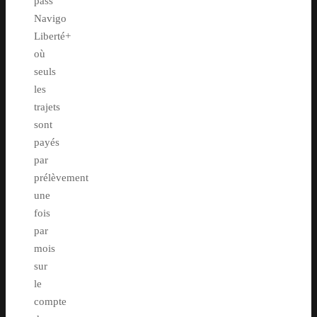
pass
Navigo
Liberté+
où
seuls
les
trajets
sont
payés
par
prélèvement
une
fois
par
mois
sur
le
compte