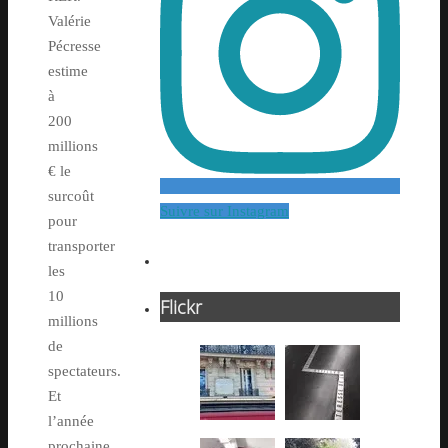
Valérie
Pécresse
estime
à
200
millions
€ le
surcoût
Suivre sur Instagram
pour
transporter
les
10
Flickr
millions
de
spectateurs.
Et
l’année
prochaine,