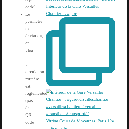
Intérieur de la Gare Versailles
code).
Chantier . . #gare
Le
périmètre
de
déviation,
en
bleu
:
la
circulation
routière
est
réglementée
(pas
de
QR
Vitrine Cours de Vincennes, Paris 12e
code).
. . #coursde