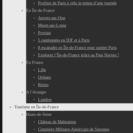
Profitez de Paris à vélo le temps d’une journée
En Île-de-France
Auvers-sur-Oise
Moret-sur-Loing
Provins
5 randonnées en IDF et à Paris
8 escapades en Île-de-France pour quitter Paris
Explorez l’Île-de-France grâce au Pass Navigo !
En France
Lille
Orléans
Reims
A l’étranger
Londres
Tourisme en Île-de-France
Hauts-de-Seine
Château de Malmaison
Cimetière Militaire Américain de Suresnes