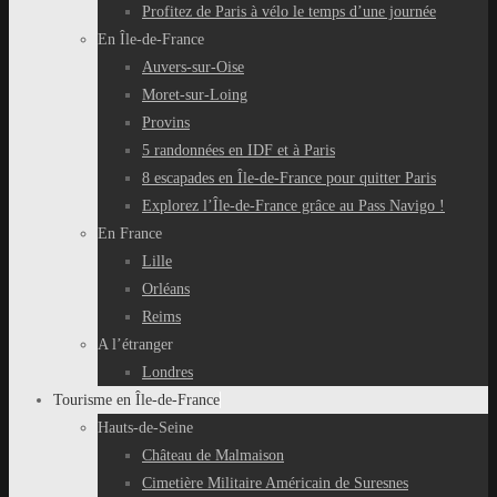
Profitez de Paris à vélo le temps d’une journée
En Île-de-France
Auvers-sur-Oise
Moret-sur-Loing
Provins
5 randonnées en IDF et à Paris
8 escapades en Île-de-France pour quitter Paris
Explorez l’Île-de-France grâce au Pass Navigo !
En France
Lille
Orléans
Reims
A l’étranger
Londres
Tourisme en Île-de-France
Hauts-de-Seine
Château de Malmaison
Cimetière Militaire Américain de Suresnes