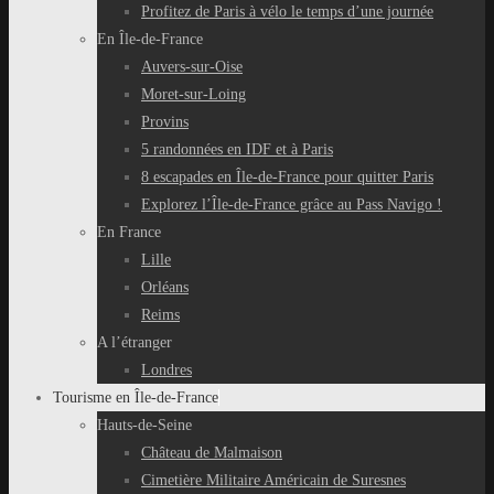
Profitez de Paris à vélo le temps d’une journée
En Île-de-France
Auvers-sur-Oise
Moret-sur-Loing
Provins
5 randonnées en IDF et à Paris
8 escapades en Île-de-France pour quitter Paris
Explorez l’Île-de-France grâce au Pass Navigo !
En France
Lille
Orléans
Reims
A l’étranger
Londres
Tourisme en Île-de-France
Hauts-de-Seine
Château de Malmaison
Cimetière Militaire Américain de Suresnes