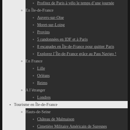
Profitez de Paris à vélo le temps d’une journée
En Île-de-France
Auvers-sur-Oise
Moret-sur-Loing
Provins
5 randonnées en IDF et à Paris
8 escapades en Île-de-France pour quitter Paris
Explorez l’Île-de-France grâce au Pass Navigo !
En France
Lille
Orléans
Reims
A l’étranger
Londres
Tourisme en Île-de-France
Hauts-de-Seine
Château de Malmaison
Cimetière Militaire Américain de Suresnes