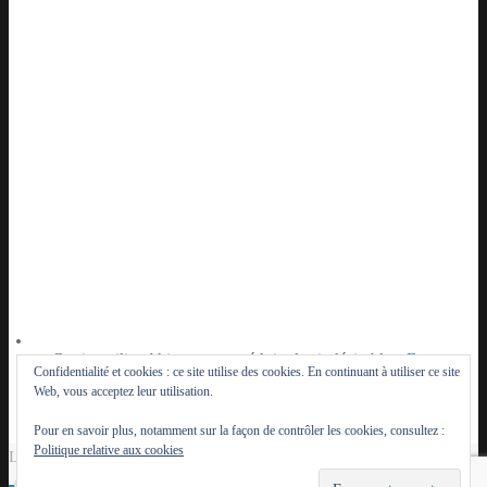
Ce site utilise Akismet pour réduire les indésirables.
En
Confidentialité et cookies : ce site utilise des cookies. En continuant à utiliser ce site
savoir plus sur la façon dont les données de vos
Web, vous acceptez leur utilisation.
commentaires sont traitées
.
Pour en savoir plus, notamment sur la façon de contrôler les cookies, consultez :
Politique relative aux cookies
Le Lutèce du Parisien - 2014 - 2026