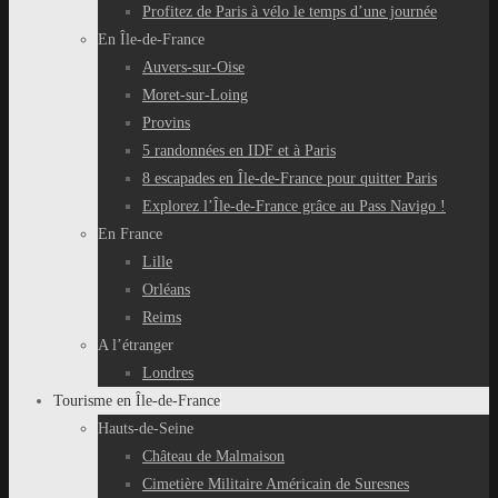
Profitez de Paris à vélo le temps d’une journée
En Île-de-France
Auvers-sur-Oise
Moret-sur-Loing
Provins
5 randonnées en IDF et à Paris
8 escapades en Île-de-France pour quitter Paris
Explorez l’Île-de-France grâce au Pass Navigo !
En France
Lille
Orléans
Reims
A l’étranger
Londres
Tourisme en Île-de-France
Hauts-de-Seine
Château de Malmaison
Cimetière Militaire Américain de Suresnes