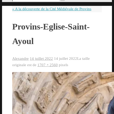
Rechercher
pour
«
A la découverte de la Cité Médiévale de Provins
:
Provins-Eglise-Saint-
Ayoul
Alexandre
14 juillet 2022
14 juillet 2022
La taille
originale est de
1707 × 2560
pixels