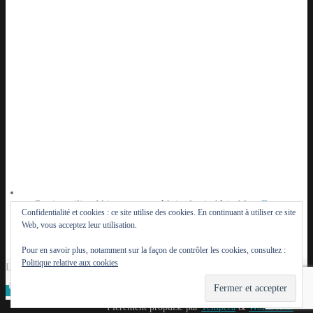
Ce site utilise Akismet pour réduire les indésirables.
En
Confidentialité et cookies : ce site utilise des cookies. En continuant à utiliser ce site
savoir plus sur la façon dont les données de vos
Web, vous acceptez leur utilisation.
commentaires sont traitées
.
Pour en savoir plus, notamment sur la façon de contrôler les cookies, consultez :
Politique relative aux cookies
Le Lutèce du Parisien - 2014 - 2026
Fièrement propulsé par
Tempera
&
WordPress.