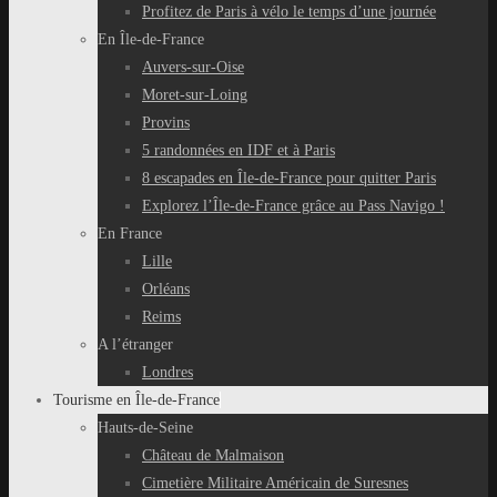
Profitez de Paris à vélo le temps d’une journée
En Île-de-France
Auvers-sur-Oise
Moret-sur-Loing
Provins
5 randonnées en IDF et à Paris
8 escapades en Île-de-France pour quitter Paris
Explorez l’Île-de-France grâce au Pass Navigo !
En France
Lille
Orléans
Reims
A l’étranger
Londres
Tourisme en Île-de-France
Hauts-de-Seine
Château de Malmaison
Cimetière Militaire Américain de Suresnes