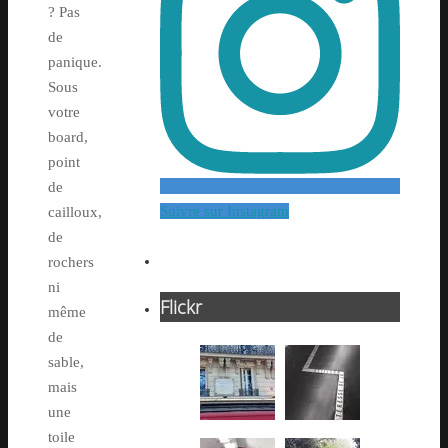
? Pas
de
panique.
Sous
votre
board,
point
de
Suivre sur Instagram
cailloux,
de
rochers
ni
Flickr
même
de
sable,
mais
une
toile