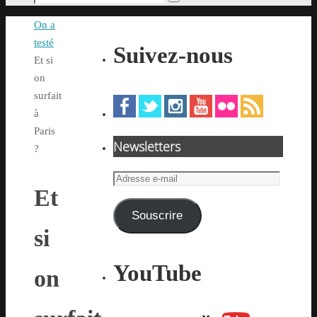
Rechercher
pour
Accueil
On a
:
testé
Suivez-nous
Et si
on
surfait
à
Paris
Newsletters
?
Adresse
Et
e-
mail
Souscrire
si
YouTube
on