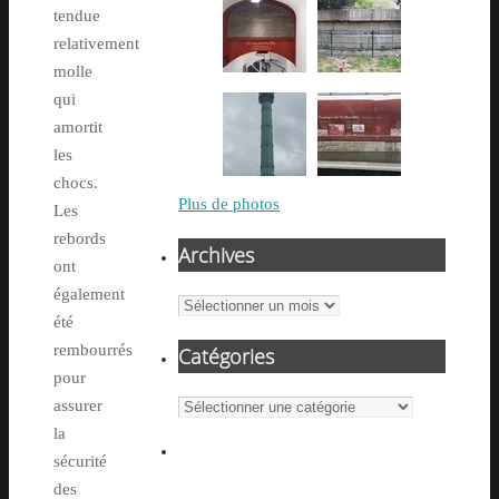
tendue
relativement
molle
qui
amortit
les
chocs.
Plus de photos
Les
rebords
Archives
ont
également
Archives
été
rembourrés
Catégories
pour
Catégories
assurer
la
sécurité
des