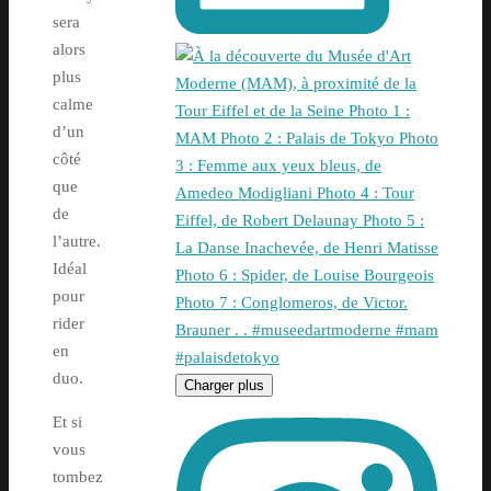
sera
alors
plus
calme
d’un
côté
que
de
l’autre.
Idéal
pour
rider
en
duo.
Charger plus
Et si
vous
tombez