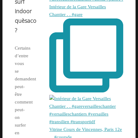
surf
Intérieur de la Gare Versailles
indoor
Chantier . . #gare
quèsaco
?
Certains
d’entre
vous
se
demandent
peut-
être
comment
peut-
on
surfer
Vitrine Cours de Vincennes, Paris 12e
en
. . #coursde