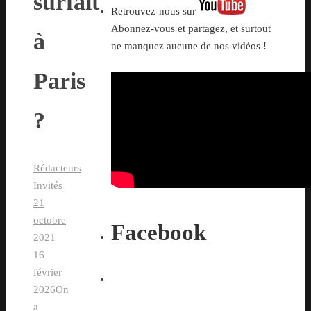
surfait
Retrouvez-nous sur
Abonnez-vous et partagez, et surtout
à
ne manquez aucune de nos vidéos !
Paris
?
Rédacteurs
Invités
21
octobre
Facebook
2021
16
février
2026
On
a