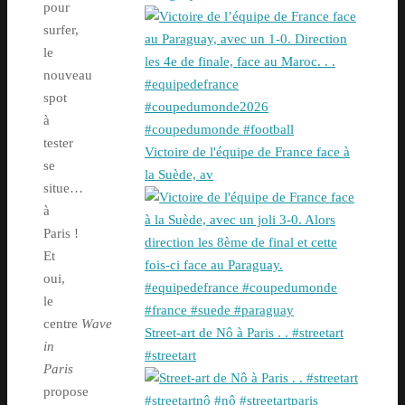
pour
surfer,
le
nouveau
spot
à
tester
Victoire de l'équipe de France face à
se
la Suède, av
situe…
à
Paris !
Et
oui,
le
centre
Wave
Street-art de Nô à Paris . . #streetart
in
#streetart
Paris
propose