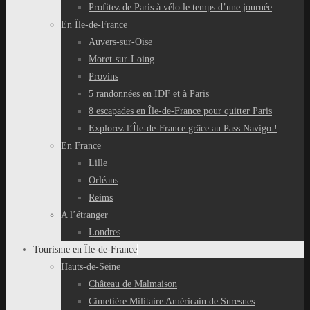
Profitez de Paris à vélo le temps d’une journée
En Île-de-France
Auvers-sur-Oise
Moret-sur-Loing
Provins
5 randonnées en IDF et à Paris
8 escapades en Île-de-France pour quitter Paris
Explorez l’Île-de-France grâce au Pass Navigo !
En France
Lille
Orléans
Reims
A l’étranger
Londres
Tourisme en Île-de-France
Hauts-de-Seine
Château de Malmaison
Cimetière Militaire Américain de Suresnes