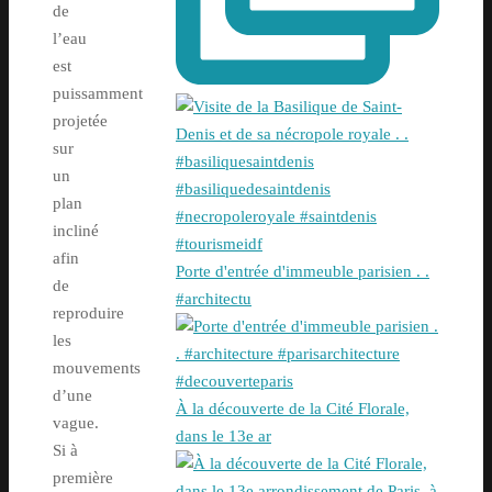
de
l’eau
est
puissamment
projetée
sur
un
plan
incliné
afin
Porte d'entrée d'immeuble parisien . .
de
#architectu
reproduire
les
mouvements
d’une
À la découverte de la Cité Florale,
vague.
dans le 13e ar
Si à
première