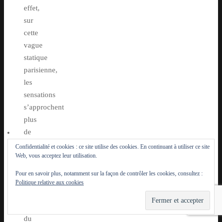
effet,
sur
cette
vague
statique
parisienne,
les
sensations
s’approchent
plus
de
celles
Confidentialité et cookies : ce site utilise des cookies. En continuant à utiliser ce site
Web, vous acceptez leur utilisation.
du
wakeboard,
Pour en savoir plus, notamment sur la façon de contrôler les cookies, consultez :
du
Politique relative aux cookies
snowboard
ou
du