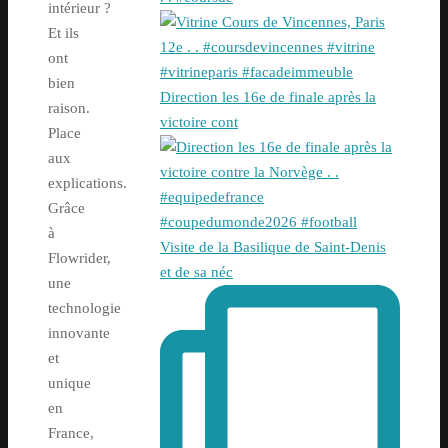
intérieur ?
Et ils
ont
bien
Direction les 16e de finale après la
raison.
victoire cont
Place
aux
explications.
Grâce
à
Visite de la Basilique de Saint-Denis
Flowrider,
et de sa néc
une
technologie
innovante
et
unique
en
France,