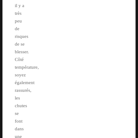
il y a
très
peu
de
risques
de se
blesser.
Côté
température,
soyez
également
rassurés,
les
chutes
se
font
dans
une