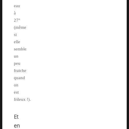
eau
à
27°
(même
si
elle
semble
un
peu
fraiche
quand
on
est
frileux !).
Et
en