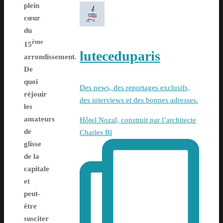
plein
cœur
du
ème
15
luteceduparis
arrondissement.
De
quoi
Des news, des reportages exclusifs,
réjouir
des interviews et des bonnes adresses.
les
amateurs
Hôtel Nozal, construit par l’architecte
de
Charles Bl
glisse
de la
capitale
et
peut-
être
susciter