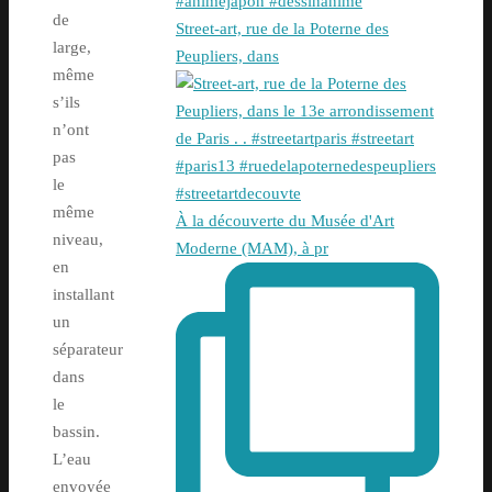
de
Street-art, rue de la Poterne des
large,
Peupliers, dans
même
s’ils
n’ont
pas
le
même
À la découverte du Musée d'Art
niveau,
Moderne (MAM), à pr
en
installant
un
séparateur
dans
le
bassin.
L’eau
envoyée