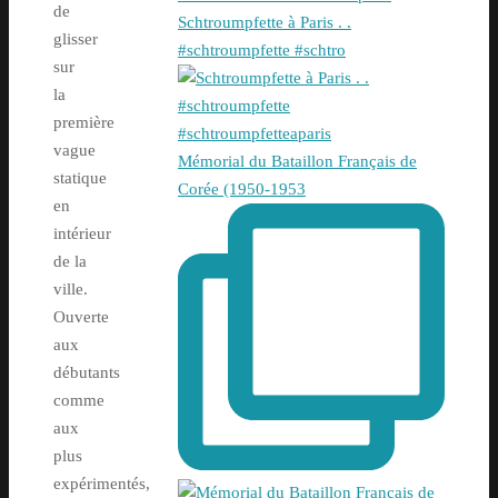
de
Schtroumpfette à Paris . .
glisser
#schtroumpfette #schtro
sur
la
première
vague
Mémorial du Bataillon Français de
statique
Corée (1950-1953
en
intérieur
de la
ville.
Ouverte
aux
débutants
comme
aux
plus
expérimentés,