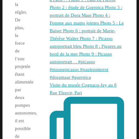
la
régler.
De
plus,
la
force
de
l’eau
projetée
étant
alimentée
Visite du musée Cognacq-Jay au 8
par
Rue Elzevir, Pari
deux
pompes
autonomes,
il est
possible
de