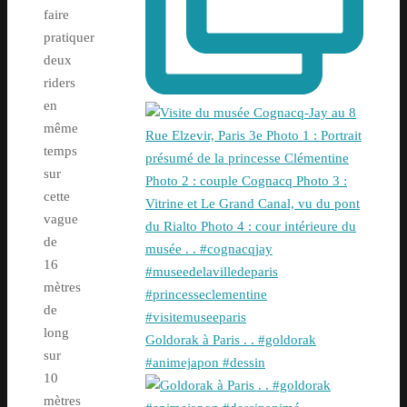
faire
pratiquer
deux
riders
en
même
temps
sur
cette
vague
de
16
mètres
de
long
Goldorak à Paris . . #goldorak
sur
#animejapon #dessin
10
mètres