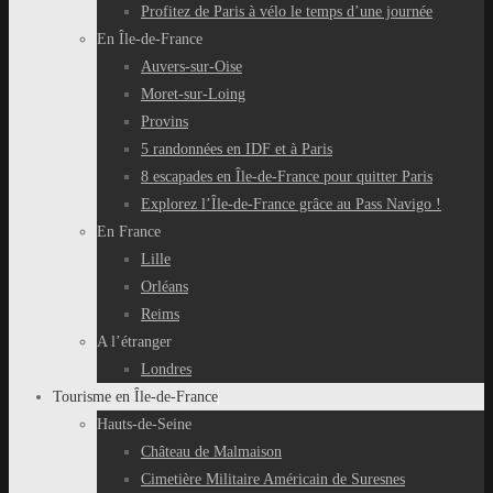
Profitez de Paris à vélo le temps d’une journée
En Île-de-France
Auvers-sur-Oise
Moret-sur-Loing
Provins
5 randonnées en IDF et à Paris
8 escapades en Île-de-France pour quitter Paris
Explorez l’Île-de-France grâce au Pass Navigo !
En France
Lille
Orléans
Reims
A l’étranger
Londres
Tourisme en Île-de-France
Hauts-de-Seine
Château de Malmaison
Cimetière Militaire Américain de Suresnes