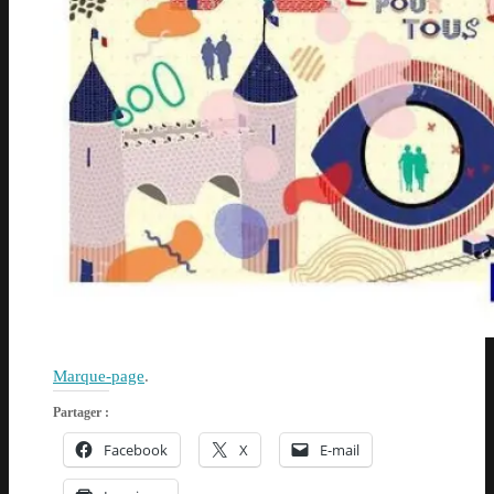
Marque-page
.
Partager :
Facebook
X
E-mail