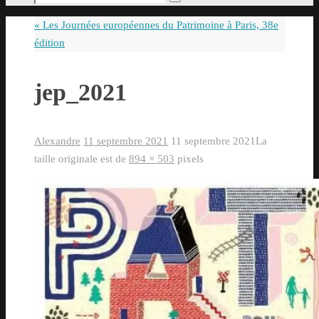
Rechercher
pour
«
Les Journées européennes du Patrimoine à Paris, 38e
:
édition
jep_2021
Alexandre
11 septembre 2021
11 septembre 2021
La
taille originale est de
894 × 503
pixels