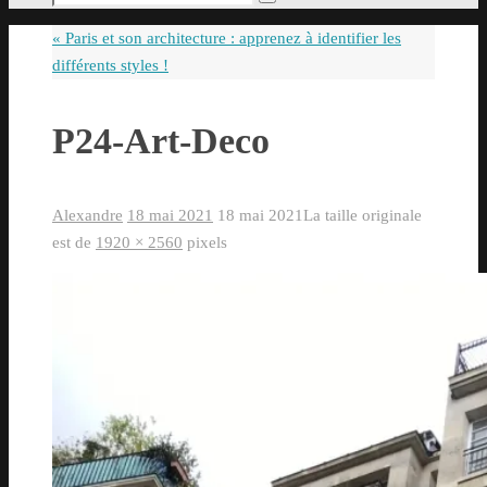
Rechercher
pour
«
Paris et son architecture : apprenez à identifier les
:
différents styles !
P24-Art-Deco
Alexandre
18 mai 2021
18 mai 2021
La taille originale
est de
1920 × 2560
pixels