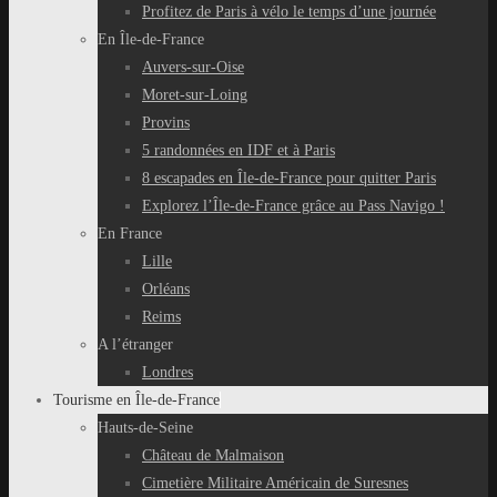
Profitez de Paris à vélo le temps d’une journée
En Île-de-France
Auvers-sur-Oise
Moret-sur-Loing
Provins
5 randonnées en IDF et à Paris
8 escapades en Île-de-France pour quitter Paris
Explorez l’Île-de-France grâce au Pass Navigo !
En France
Lille
Orléans
Reims
A l’étranger
Londres
Tourisme en Île-de-France
Hauts-de-Seine
Château de Malmaison
Cimetière Militaire Américain de Suresnes