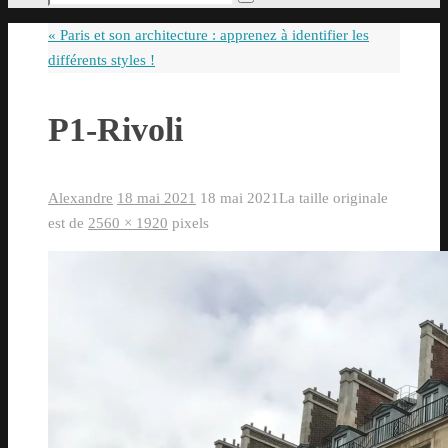
Rechercher
pour
«
Paris et son architecture : apprenez à identifier les
:
différents styles !
P1-Rivoli
Alexandre
18 mai 2021
18 mai 2021
La taille originale
est de
2560 × 1920
pixels