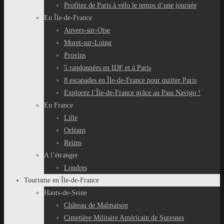
Profitez de Paris à vélo le temps d’une journée
En Île-de-France
Auvers-sur-Oise
Moret-sur-Loing
Provins
5 randonnées en IDF et à Paris
8 escapades en Île-de-France pour quitter Paris
Explorez l’Île-de-France grâce au Pass Navigo !
En France
Lille
Orléans
Reims
A l’étranger
Londres
Tourisme en Île-de-France
Hauts-de-Seine
Château de Malmaison
Cimetière Militaire Américain de Suresnes