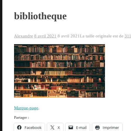
bibliotheque
Alexandre
8 avril 2021
8 avril 2021
La taille originale est de
311
Marque-page
.
Partager :
Facebook
X
E-mail
Imprimer