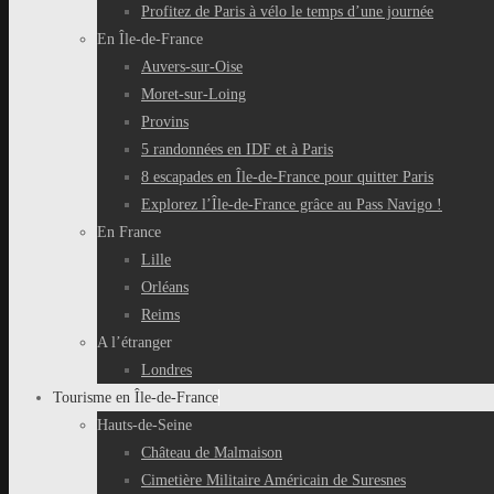
Profitez de Paris à vélo le temps d’une journée
En Île-de-France
Auvers-sur-Oise
Moret-sur-Loing
Provins
5 randonnées en IDF et à Paris
8 escapades en Île-de-France pour quitter Paris
Explorez l’Île-de-France grâce au Pass Navigo !
En France
Lille
Orléans
Reims
A l’étranger
Londres
Tourisme en Île-de-France
Hauts-de-Seine
Château de Malmaison
Cimetière Militaire Américain de Suresnes