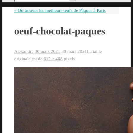
Rechercher
pour
«
Où trouver les meilleurs œufs de Pâques à Paris
:
oeuf-chocolat-paques
Alexandre
30 mars 2021
30 mars 2021
La taille
originale est de
612 × 408
pixels