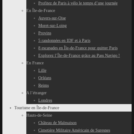
Profitez de Paris à vélo le temps d’une journée
En Île-de-France
Auvers-sur-Oise
Moret-sur-Loing
Provins
5 randonnées en IDF et à Paris
8 escapades en Île-de-France pour quitter Paris
Explorez l’Île-de-France grâce au Pass Navigo !
En France
Lille
Orléans
Reims
A l’étranger
Londres
Tourisme en Île-de-France
Hauts-de-Seine
Château de Malmaison
Cimetière Militaire Américain de Suresnes