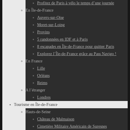
Profitez de Paris à vélo le temps d’une journée
En Île-de-France
Auvers-sur-Oise
Moret-sur-Loing
Provins
5 randonnées en IDF et à Paris
8 escapades en Île-de-France pour quitter Paris
Explorez l’Île-de-France grâce au Pass Navigo !
En France
Lille
Orléans
Reims
A l’étranger
Londres
Tourisme en Île-de-France
Hauts-de-Seine
Château de Malmaison
Cimetière Militaire Américain de Suresnes