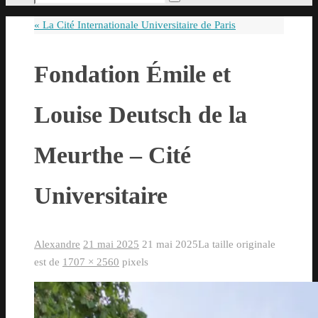
Rechercher
pour
«
La Cité Internationale Universitaire de Paris
:
Fondation Émile et
Louise Deutsch de la
Meurthe – Cité
Universitaire
Alexandre
21 mai 2025
21 mai 2025
La taille originale
est de
1707 × 2560
pixels