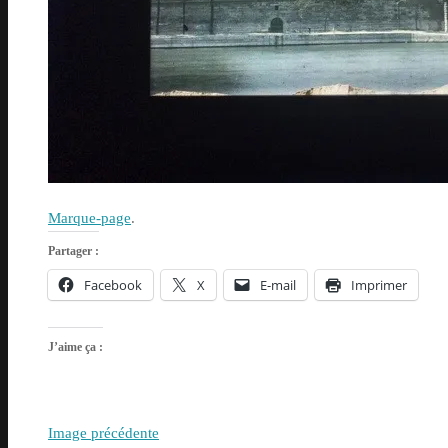
Marque-page
.
Partager :
Facebook
X
E-mail
Imprimer
J’aime ça :
Image précédente