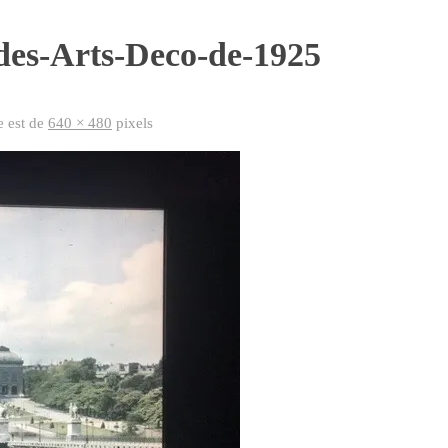
des-Arts-Deco-de-1925
le est de
640 × 480
pixels