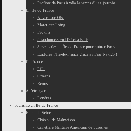
Profitez de Paris à vélo le temps d’une journée
En Île-de-France
Auvers-sur-Oise
Moret-sur-Loing
Provins
5 randonnées en IDF et à Paris
8 escapades en Île-de-France pour quitter Paris
Explorez l’Île-de-France grâce au Pass Navigo !
En France
Lille
Orléans
Reims
A l’étranger
Londres
Tourisme en Île-de-France
Hauts-de-Seine
Château de Malmaison
Cimetière Militaire Américain de Suresnes